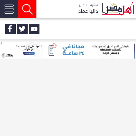
مشرف التحرير
داليا عماد