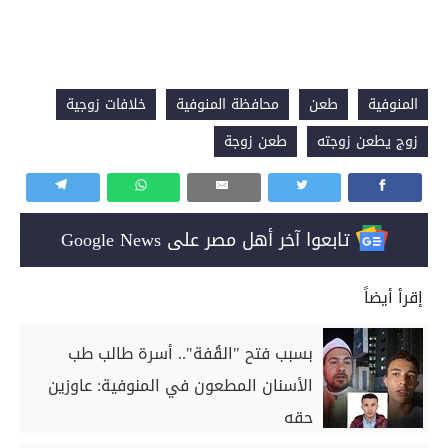
المنوفية
طعن
محافظة المنوفية
خلافات زوجية
زوج يطعن زوجته
طعن زوجة
تابعوا آخر أهل مصر على Google News
إقرأ أيضاً
بسبب فتح "القُفة".. أسرة طالب طب
الأسنان المطعون في المنوفية: عاوزين
حقه