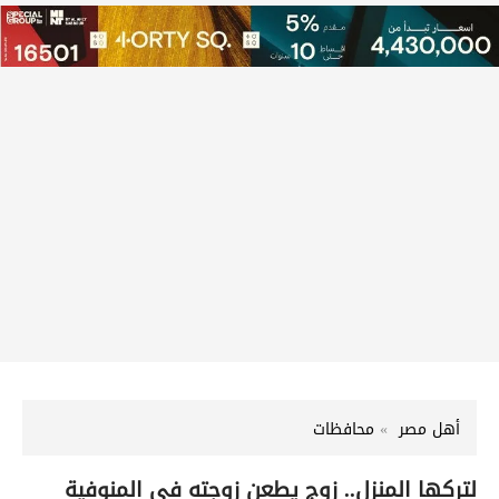
أهل مصر
محافظات
لتركها المنزل.. زوج يطعن زوجته في المنوفية