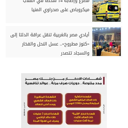
مصرع وإصابة 14 شخصا في انقلاب
ميكروباص على صحراوي المنيا
أيادي مصر بالغربية تنقل عراقة الدلتا إلى
«كنوز مطروح».. عسل النحل والفخار
والسجاد تتصدر