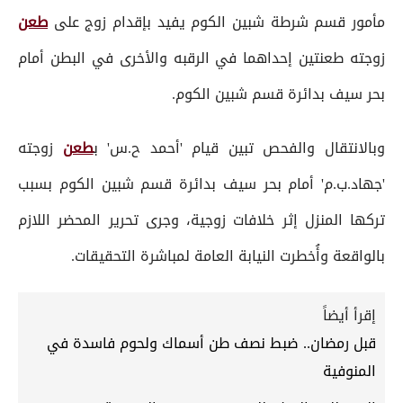
مأمور قسم شرطة شبين الكوم يفيد بإقدام زوج على
طعن
زوجته طعنتين إحداهما في الرقبه والأخرى في البطن أمام
بحر سيف بدائرة قسم شبين الكوم.
وبالانتقال والفحص تبين قيام 'أحمد ح.س' ب
طعن
زوجته
'جهاد.ب.م' أمام بحر سيف بدائرة قسم شبين الكوم بسبب
تركها المنزل إثر خلافات زوجية، وجرى تحرير المحضر اللازم
بالواقعة وأُخطرت النيابة العامة لمباشرة التحقيقات.
إقرأ أيضاً
قبل رمضان.. ضبط نصف طن أسماك ولحوم فاسدة في
المنوفية