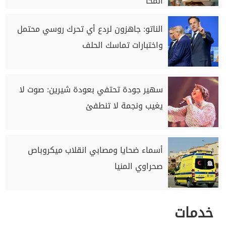
المخا
الناتو: جاهزون لردع أي تحرك روسي محتمل
واختبارات تماسك الحلف
سهير جودة تحتفي بعودة شيرين: صوت لا
يغيب ونجمة لا تنطفئ
أسماء ضحايا ومصابي انقلاب ميكروباص
صحراوي المنيا
خدمات