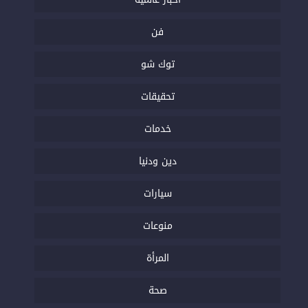
فن
توك شو
تحقيقات
خدمات
دين ودنيا
سيارات
منوعات
المرأة
صحة