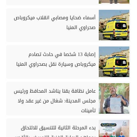
أسماء ضحايا ومصابي انقلاب ميكروباص
صحراوي المنيا
إصابة 13 شخصا في حادث تصادم
ميكروباص وسيارة نقل بصحراوي المنيا
عامل نظافة بقنا يناشد المحافظ ورئيس
مجلس المدينة: شغال من غير عقد ولا
تأمينات
بدء المرحلة الثانية للتنسيق للالتحاق