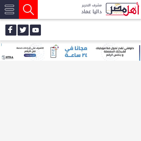
مشرف التحرير
داليا عماد