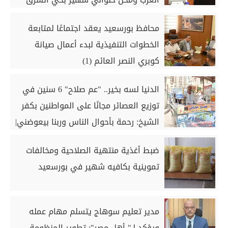
محافظ بورسعيد يعقد اجتماعًا لمتابعة
الخطوات التنفيذية لبدء أعمال صيانة
كوبري النصر العائم (1)
الدنيا لسه بخير.. "عم صلاح" 6 سنين في
توزيع العصائر مجانًا على المواطنين بكفر
الشيخ: رحمة بأحوال الناس وربنا بيعوضني|
صور
ضبط أغذية منتهية الصلاحية ومخالفات
تموينية بكافيه شهير في بورسعيد
مدير تعليم سوهاج يتسلم مهام عمله
ويؤكد لـ" أهل مصر": تطوير المنظومة