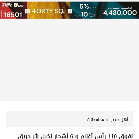
أهل مصر
محافظات
نفوق 110 رأس أغنام و 6 أشجار نخيل إثر حريق