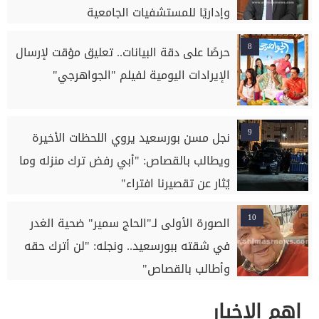
وإداريًا للمستشفيات الجامعية
8
حرصًا على دقة البيانات.. تعليق مؤقت لإرسال
الإيرادات اليومية لفيلم "الجواهرجي"
9
نجل مسن بورسعيد يروي اللحظات الأخيرة
ويطالب بالقصاص: "أبي رفض ترك منزله وما
يُثار عن تقصيرنا افتراء"
10
الصورة الأولى لـ"الحاج سمير" ضحية الغدر
في شقته ببورسعيد.. ونجله: "لن أترك حقه
وأطالب بالقصاص"
اهم الاخبار