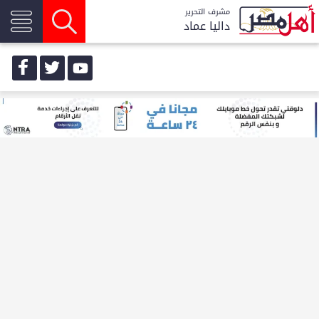
مشرف التحرير
داليا عماد