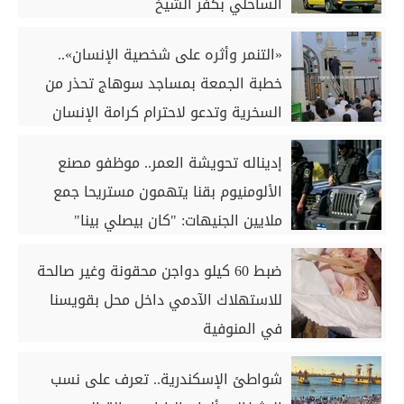
الساحلي بكفر الشيخ
«التنمر وأثره على شخصية الإنسان»..
خطبة الجمعة بمساجد سوهاج تحذر من
السخرية وتدعو لاحترام كرامة الإنسان
إديناله تحويشة العمر.. موظفو مصنع
الألومنيوم بقنا يتهمون مستريحا جمع
ملايين الجنيهات: "كان بيصلي بينا"
ضبط 60 كيلو دواجن محقونة وغير صالحة
للاستهلاك الآدمي داخل محل بقويسنا
في المنوفية
شواطئ الإسكندرية.. تعرف على نسب