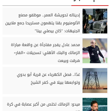
إديناله تحويشة العمر.. موظفو مصنع
الألومنيوم بقنا يتهمون مستريحا جمع ملايين
الجنيهات: "كان بيصلي بينا"
محمد عادل يفجر مفاجأة عن واقعة مباراة
الزمالك والبنك الأهلي: تسجيلات «الفار»
سُرقت وبيعت
غدًا.. فصل الكهرباء عن قرية أبو بدوي
وتوابعها ببيلا في كفر الشيخ
ميدو: الزمالك تخلص من أكبر عصابة في كرة