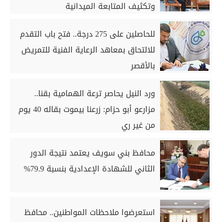
وتكثيف المتابعة الميدانية
للحاصلين على 275 درجة.. فتح باب التقدم
للالتحاق بمعاهد الرعاية الفنية للتمريض
بالأقصر
ورد النيل يحاصر ترعة الهمامية بقنا..
مزارعو أبو حزام: زرعنا بيموت بقاله 40 يوم
من غير ري
محافظ بني سويف يعتمد نتيجة الدور
الثاني للشهادة الإعدادية بنسبة 79.9%
استعرضوا ملاحظات المواطنين.. محافظ