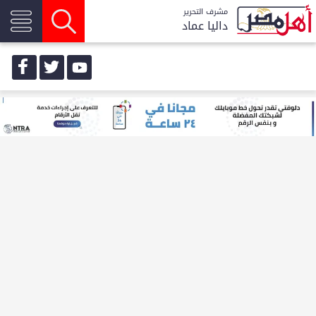
مشرف التحرير
داليا عماد