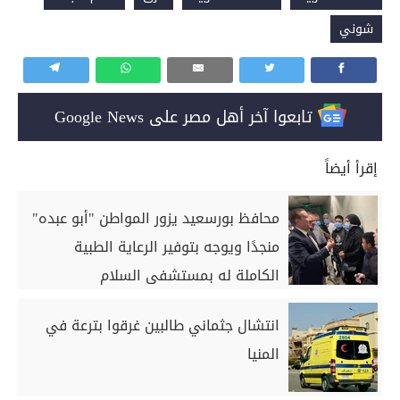
شوني
تابعوا آخر أهل مصر على Google News
إقرأ أيضاً
محافظ بورسعيد يزور المواطن "أبو عبده"
منجدًا ويوجه بتوفير الرعاية الطبية
الكاملة له بمستشفى السلام
انتشال جثماني طالبين غرقوا بترعة في
المنيا