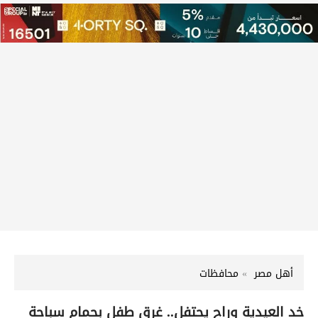
أهل مصر
محافظات
خد العيدية وراح يحتفل.. غرق طفل بحمام سباحة