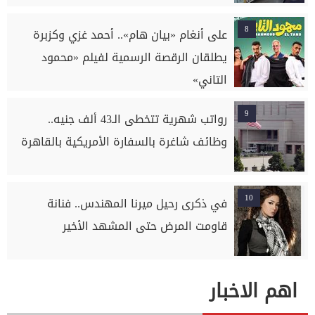
8
على أنغام «بيان هام».. أحمد غزي وكزبرة
يطلقان الرقصة الرسمية لفيلم «محمود
التاني»
9
رواتب شهرية تتخطى الـ43 ألف جنيه..
وظائف شاغرة بالسفارة الأمريكية بالقاهرة
10
في ذكرى رحيل ميرنا المهندس.. فنانة
قاومت المرض حتى المشهد الأخير
اهم الاخبار