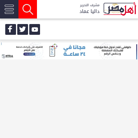
مشرف التحرير
داليا عماد