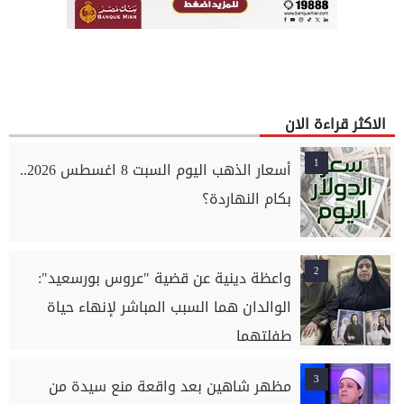
الاكثر قراءة الان
1
أسعار الذهب اليوم السبت 8 اغسطس 2026..
بكام النهاردة؟
2
واعظة دينية عن قضية "عروس بورسعيد":
الوالدان هما السبب المباشر لإنهاء حياة
طفلتهما
3
مظهر شاهين بعد واقعة منع سيدة من