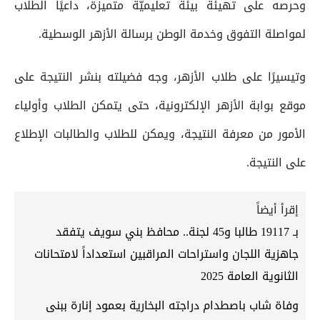
وحرصه على تهيئة بيئة تعليميَّة متميزة، داعيًا الطلاب
لمواصلة التفوق وخدمة الوطن برسالة الأزهر الوسطية.
وتيسيرًا على طلاب الأزهر، وجه فضيلته بنشر النتيجة على
موقع بوابة الأزهر الإلكترونية، حتى يتمكن الطلاب وأولياء
الأمور من معرفة النتيجة، ويمكن للطلاب والطالبات الإطلاع
على النتيجة.
إقرأ أيضاً
بـ 19117 طالبا و45 لجنة.. محافظ بني سويف يتفقد
جاهزية اللجان واستراحات المراقبين استعداداً لامتحانات
الثانوية العامة 2025
وفاة شاب باصطدام دراجته البخارية بعمود إنارة ببنى