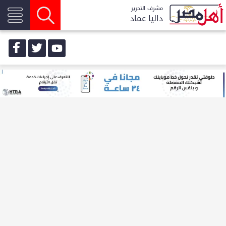
مشرف التحرير
داليا عماد