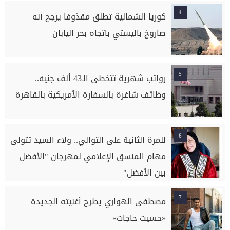
4
كوريا الشمالية تطلق مقذوفا يرجح أنه
صاروخ باليستي باتجاه بحر اليابان
5
رواتب شهرية تتخطى الـ43 ألف جنيه..
وظائف شاغرة بالسفارة الأمريكية بالقاهرة
6
للمرة الثانية على التوالي.. ولاء السيد تتولى
مهام المنسق الإعلامي لمهرجان "الأفضل
بين الأفضل"
7
مصطفى الهواري يطرح أغنيته الجديدة
«حسيت حاجات»