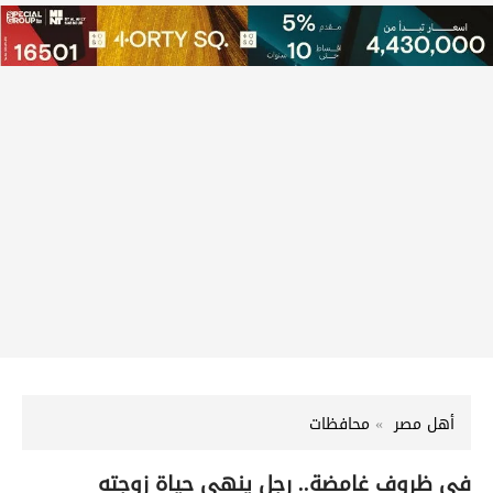
أهل مصر
محافظات
في ظروف غامضة.. رجل ينهي حياة زوجته