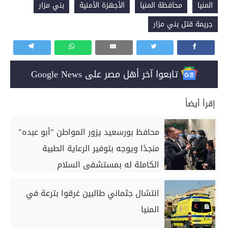
المنيا
محافظة المنيا
الأجهزة الأمنية
بني مزار
جريمة قتل بني مزار
تابعوا آخر أهل مصر على Google News
إقرأ أيضاً
محافظ بورسعيد يزور المواطن "أبو عبده"
منجدًا ويوجه بتوفير الرعاية الطبية
الكاملة له بمستشفى السلام
انتشال جثماني طالبين غرقوا بترعة في
المنيا