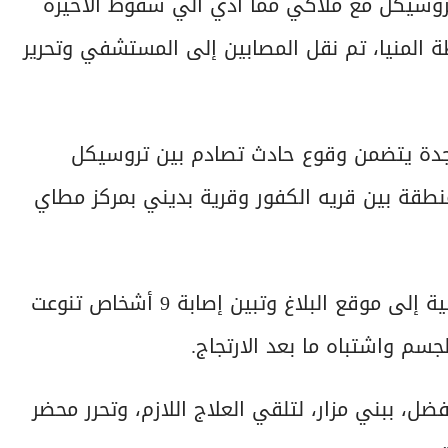
ة تروسيكل مع ملاكي مما ادي الي سقوط الأخيرة
 المنيا، تم نقل المصابين إلى المستشفي وتحرير
لنجدة يتضمن وقوع حادث تصادم بين تروسيكل
نطقة بين قريه الكفور وقرية بديني بمركز مطاي
على الفور انتقلت سيارات الإسعاف والأجهزة الأمنية إلى موقع البلاغ وتبين إصابة 9 أشخاص تنوعت
م واشتباه ما بعد الارتجاج.
، ببني مزار، لتلقي العلاج اللازم، وتحرر محضر