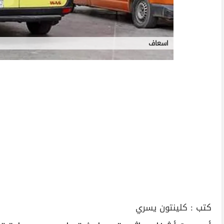
اسعاف
كتب :
كلينتون يسري