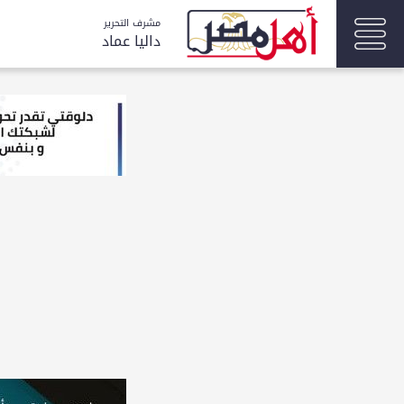
مشرف التحرير
داليا عماد