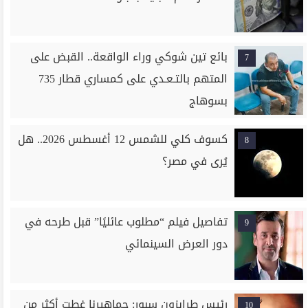
بائع تين شوكي وراء الواقعة.. القبض على
7
المتهم بالتـعـدي على كمساري قطار 735
بسوهاج
كسوف كلي للشمس 12 أغسطس 2026.. هل
8
يُرى في مصر؟
تفاصيل فيلم “مطلوب عائليًا” قبل طرحه في
9
دور العرض السينمائي
رئيس طرابزون سبور: جماهيرنا غطت أكثر من
10