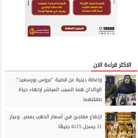
الاكثر قراءة الان
واعظة دينية عن قضية "عروس بورسعيد":
1
الوالدان هما السبب المباشر لإنهاء حياة
طفلتهما
ارتفاع مفاجئ في أسعار الذهب بمصر.. وعيار
2
21 يسجل 6115 جنيهًا