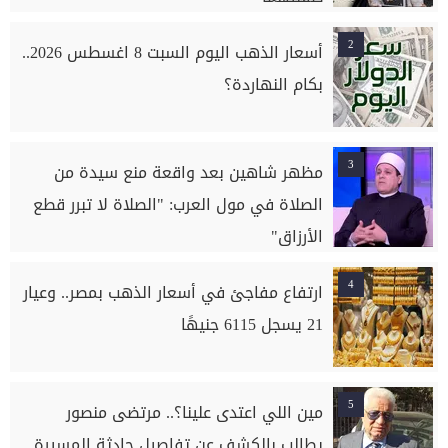
2
أسعار الذهب اليوم السبت 8 اغسطس 2026..
بكام النهاردة؟
3
مظهر شاهين بعد واقعة منع سيدة من
الصلاة في مول العرب: "الصلاة لا تبرر قطع
الأرزاق"
4
ارتفاع مفاجئ في أسعار الذهب بمصر.. وعيار
21 يسجل 6115 جنيهًا
5
مين اللي اعتدى علينا؟.. مرتضى منصور
يطالب بالكشف عن تفاصيل حادثة المسيرة