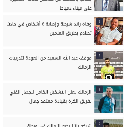
على ميناء دمياط
6
وفاة رائد شرطة وإصابة 6 أشخاص في حادث
تصادم بطريق العلمين
7
موقف عبد الله السعيد من العودة لتدريبات
الزمالك
8
الزمالك يعلن التشكيل الكامل للجهاز الفني
لفريق الكرة بقيادة معتمد جمال
9
شيكو بانزا يضع الزمالك في ورطة