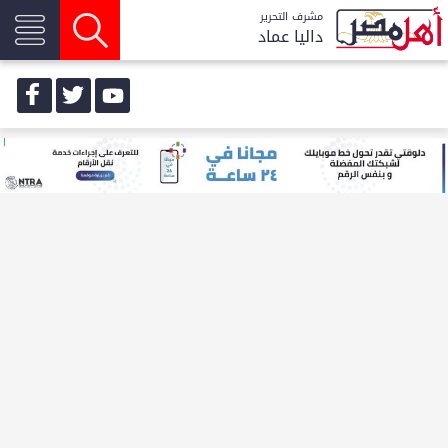
مشرف التحرير
داليا عماد