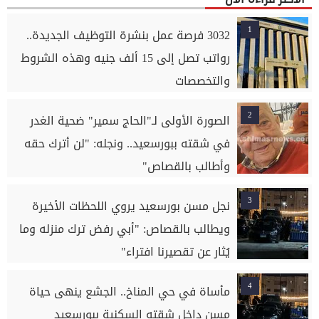
1
3032 فرصة عمل بنشرة التوظيف الجديدة..
رواتب تصل إلى 15 ألف جنيه وهذه الشروط
والتخصصات
2
الصورة الأولى لـ"الحاج سمير" ضحية الغدر
في شقته ببورسعيد.. ونجله: "لن أترك حقه
وأطالب بالقصاص"
3
نجل مسن بورسعيد يروي اللحظات الأخيرة
ويطالب بالقصاص: "أبي رفض ترك منزله وما
يُثار عن تقصيرنا افتراء"
4
مأساة في حي المناخ.. الجشع ينهى حياة
مسن داخل شقته السكنية ببورسعيد