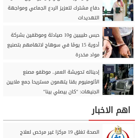
دفاع مشترك لتعزيز الردع الجماعي ومواجهة
التهديدات
9
حبس طبيبين و10 صيادلة وموظفين بشركة
أدوية 15 يومًا في سوهاج لاتهامهم بتصنيع
مواد مخدرة
10
إديناله تحويشة العمر.. موظفو مصنع
الألومنيوم بقنا يتهمون مستريحا جمع ملايين
الجنيهات: "كان بيصلي بينا"
اهم الاخبار
الصحة تغلق 19 مركزا غير مرخص لعلاج