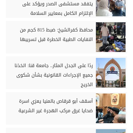
يتفقد مستشفى الصدر ويؤكد على
الإلتزام الكامل بمعايير السلامة
محافظ كفرالشيخ: ضبط 815 كجم من
النفايات الطبية الخطرة قبل تسريبها
ردًا على الجدل المثار.. جامعة قنا: اتخذنا
جميع الإجراءات القانونية بشأن شكوى
الخريج
أسقف أبو قرقاص بالمنيا يعزي اسرة
ضحايا غرق مركب الهجرة غير الشرعية