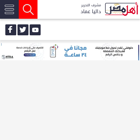
مشرف التحرير
داليا عماد