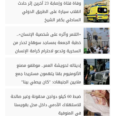
وفاة فتاة وإصابة 23 آخرين إثر حادث
انقلاب سيارة على الطريق الدولي
الساحلي بكفر الشيخ
«التنمر وأثره على شخصية الإنسان»..
خطبة الجمعة بمساجد سوهاج تحذر من
السخرية وتدعو لاحترام كرامة الإنسان
إديناله تحويشة العمر.. موظفو مصنع
الألومنيوم بقنا يتهمون مستريحا جمع
ملايين الجنيهات: "كان بيصلي بينا"
ضبط 60 كيلو دواجن محقونة وغير صالحة
للاستهلاك الآدمي داخل محل بقويسنا
في المنوفية