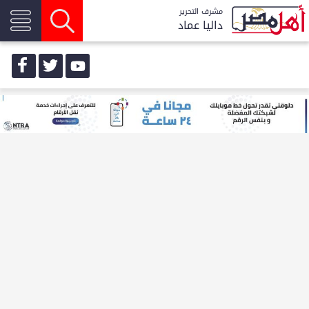
مشرف التحرير
داليا عماد