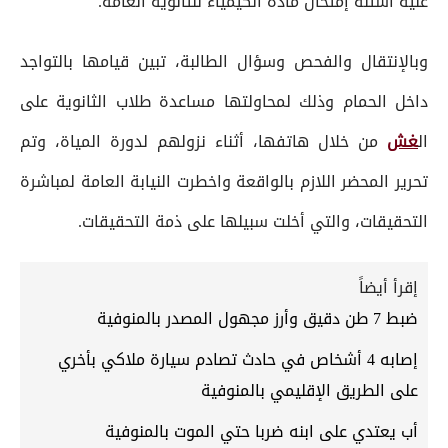
علية أسئلة إمتحان مادة الكيمياء للثانوية العامة.
وبالإنتقال والفحص وسؤال الطالبة، تبين قيامها بالتواجد
داخل الحمام وذلك لمحاولتها مساعدة طلاب الثانوية على
ال
غش
من خلال هاتفها، أثناء نزولهم لدورة المياة، وتم
تحرير المحضر اللازم بالواقعة واخطرت النيابة العامة لمباشرة
التحقيقات، والتي أخلت سبيلها على ذمة التحقيقات.
إقرأ أيضاً
ضبط 7 طن دقيق وأرز مجهول المصدر بالمنوفية
إصابه 4 أشخاص في حادث تصادم سيارة ملاكي بأخري
على الطريق الإقليمي بالمنوفية
أب يعتدي على ابنه ضربا حتي الموت بالمنوفية