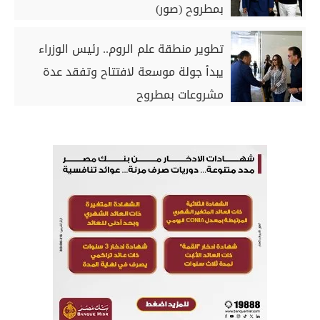
بمطروح (صور)
تطوير منطقة علم الروم.. رئيس الوزراء
يبدأ جولة موسعة لافتتاح وتفقد عدة
مشروعات بمطروح