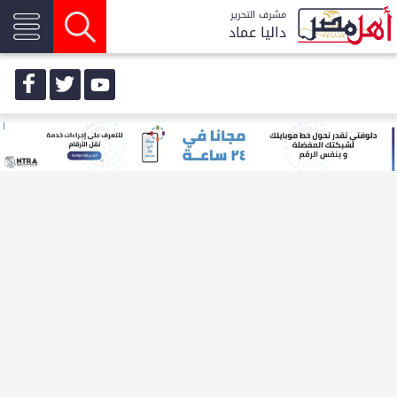
مشرف التحرير
داليا عماد