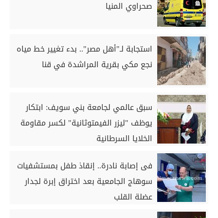
صحراوي المنيا
استجابة لـ"أهل مصر".. بدء تغيير خط مياه
نجع مكي بقرية المراشدة في قنا
سبق عالمي لجامعة بني سويف: ابتكار
يوظف "ليزر الفيمتوثانية" لكسر مقاومة
الخلايا السرطانية
فى إصابة نادرة.. إنقاذ طفل بمستشفيات
سوهاج الجامعية بعد اختراق إبرة لجدار
عضلة القلب