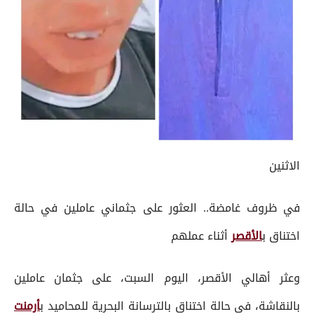
الاثنين
في ظروف غامضة.. العثور على جثماني عاملين في حالة
اختناق ب
الأقصر
أثناء عملهم
وعثر أهالي الأقصر، اليوم السبت، على جثمان عاملين
بالنقاشة، فى حالة اختناق بالترسانة البحرية للمحاميد ب
أرمنت