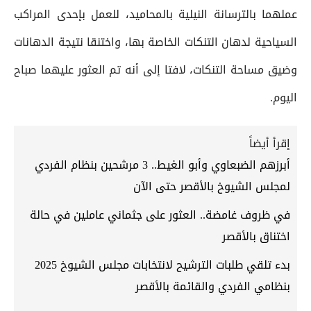
عملهما بالترسانة النيلية بالمحاميد، للعمل بإحدى المراكب
السياحية لدهان التنكات الخاصة بها، واختنقا نتيجة الدهانات
وضيق مساحة التنكات، لافتا إلى أنه تم العثور عليهما صباح
اليوم.
إقرأ أيضاً
أبرزهم الضبعاوي وأبو الغيط.. 3 مرشحين بنظام الفردي
لمجلس الشيوخ بالأقصر حتى الآن
في ظروف غامضة.. العثور على جثماني عاملين في حالة
اختناق بالأقصر
بدء تلقي طلبات الترشيح لانتخابات مجلس الشيوخ 2025
بنظامي الفردي والقائمة بالأقصر