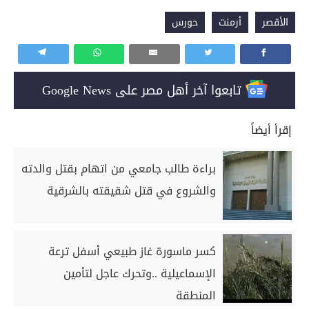
الأقصر
أرمنت
حورس
تابعوا آخر أهل مصر على Google News
إقرأ أيضاً
براءة طالب جامعي من اتهام بقتل والدته
والشروع في قتل شقيقته بالشرقية
كسر ماسورة غاز طبيعي أسفل ترعة
الإسماعيلية ..وتحرك عاجل لتأمين
المنطقة