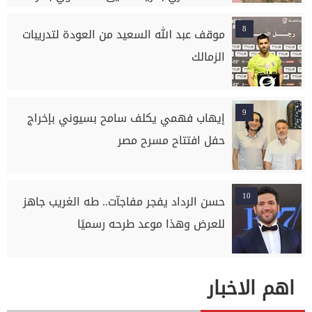
السلام بسوهاج
8
موقف عبد الله السعيد من العودة لتدريبات
الزمالك
9
إيهاب فهمي يكلف سامح بسيوني بإخراج
حفل افتتاح مسرح مصر
10
حسن الرداد يفجر مفاجآت.. طه الغريب جاهز
للعرض وهذا موعد طرحه رسميًا
اهم الاخبار