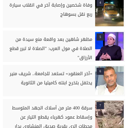
4
وفاة شخصين وإصابة آخر في انقلاب سيارة
ربع نقل بسوهاج
5
مظهر شاهين بعد واقعة منع سيدة من
الصلاة في مول العرب: "الصلاة لا تبرر قطع
الأرزاق"
6
«آخر العنقود» تستعد للجامعة.. شريف منير
يحتفل بتخرج ابنته كاميليا من الثانوية
7
سرقة 400 متر من أسلاك الجهد المتوسط
وإسقاط عمود كهرباء يقطع التيار عن
محطات الري بقرية صديق المنشاوي بدار