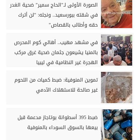
الصورة الأولى لـ"الحاج سمير" ضحية الغدر
في شقته ببورسعيد.. ونجله: "لن أترك
حقه وأطالب بالقصاص"
في مشهد مهيب.. أهالي كوم المحرص
بالمنيا يشيعون جثمان ضحية غرق مركب
الهجرة غير النظامية في ليبيا
تموين المنوفية: ضبط كميات من اللحوم
غير صالحة للاستهلاك الآدمي
ضبط 395 أسطوانة بوتاجاز مدعمة قبل
بيعها بالسوق السوداء بالمنوفية