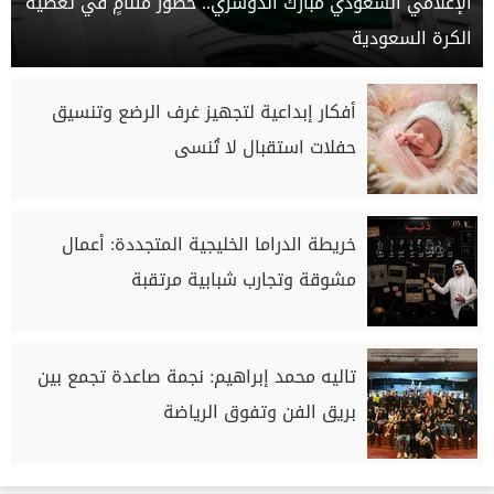
الإعلامي السعودي مبارك الدوسري.. حضور متنامٍ في تغطية
الكرة السعودية
أفكار إبداعية لتجهيز غرف الرضع وتنسيق
حفلات استقبال لا تُنسى
خريطة الدراما الخليجية المتجددة: أعمال
مشوقة وتجارب شبابية مرتقبة
تاليه محمد إبراهيم: نجمة صاعدة تجمع بين
بريق الفن وتفوق الرياضة