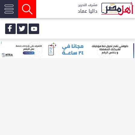
مشرف التحرير
داليا عماد