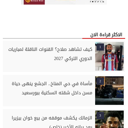
الاكثر قراءة الان
1
كيف تشاهد صلاح؟ القنوات الناقلة لمباريات
الدوري التركي 2027
2
مأساة في حي المناخ.. الجشع ينهى حياة
مسن داخل شقته السكنية ببورسعيد
3
الزمالك يكشف موقفه من بيع خوان بيزيرا
بعد بيانه الأخير (خاص)