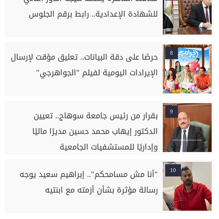
للشهادة الإعدادية.. رابط برقم الجلوس
8
حرصًا على دقة البيانات.. تعليق مؤقت لإرسال
الإيرادات اليومية لفيلم "الجواهرجي"
9
بقرار من رئيس جامعة سوهاج.. تعيين
الدكتور إيهاب محمد حسين مديرًا ماليًا
وإداريًا للمستشفيات الجامعية
10
"أنا مش مسامحكم".. إبراهيم سعيد يوجه
رسالة مؤثرة بشأن أزمته مع ابنتيه