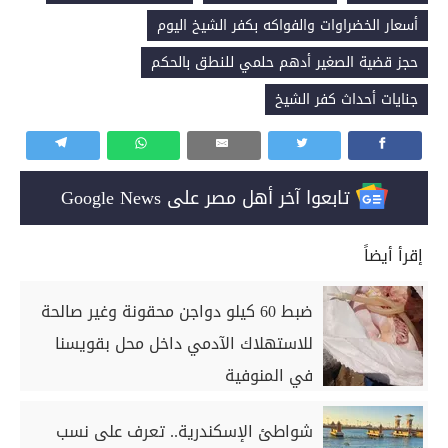
أسعار الخضراوات والفواكه بكفر الشيخ اليوم
حجز قضية الصغير أدهم حلمي للنطق بالحكم
جنايات أحداث كفر الشيخ
تابعوا آخر أهل مصر على Google News
إقرأ أيضاً
ضبط 60 كيلو دواجن محقونة وغير صالحة
للاستهلاك الآدمي داخل محل بقويسنا
في المنوفية
شواطئ الإسكندرية.. تعرف على نسب