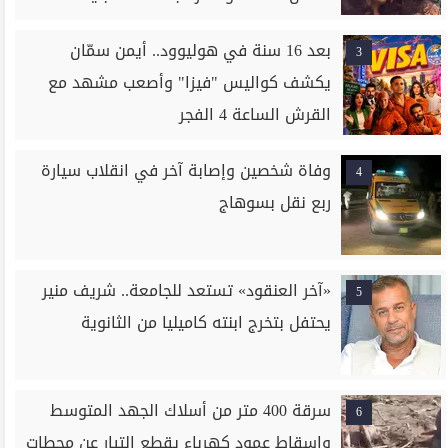
بعد 16 سنة في هوليوود.. أيمن سمّان
3
يكشف كواليس "فيزا" وأصعب مشهد مع
القرش الساعة 4 الفجر
وفاة شخصين وإصابة آخر في انقلاب سيارة
4
ربع نقل بسوهاج
«آخر العنقود» تستعد للجامعة.. شريف منير
5
يحتفل بتخرج ابنته كاميليا من الثانوية
سرقة 400 متر من أسلاك الجهد المتوسط
6
وإسقاط عمود كهرباء يقطع التيار عن محطات