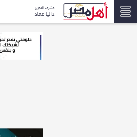
مشرف التحرير
داليا عماد