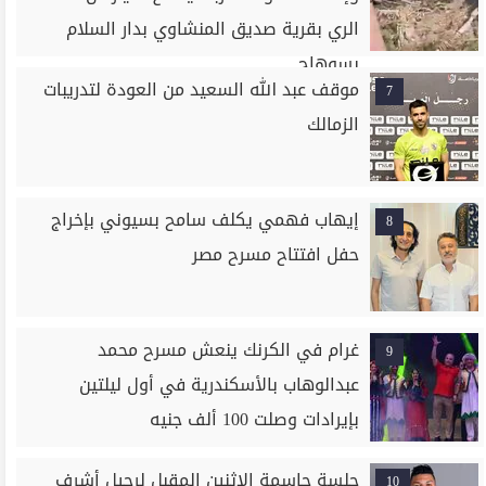
الري بقرية صديق المنشاوي بدار السلام
بسوهاج
موقف عبد الله السعيد من العودة لتدريبات
7
الزمالك
إيهاب فهمي يكلف سامح بسيوني بإخراج
8
حفل افتتاح مسرح مصر
غرام في الكرنك ينعش مسرح محمد
9
عبدالوهاب بالأسكندرية في أول ليلتين
بإيرادات وصلت 100 ألف جنيه
جلسة حاسمة الإثنين المقبل لرحيل أشرف
10