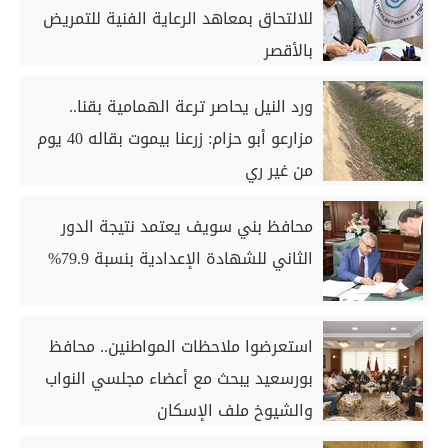
للالتحاق بمعاهد الرعاية الفنية للتمريض
بالأقصر
ورد النيل يحاصر ترعة الهمامية بقنا..
مزارعو أبو حزام: زرعنا بيموت بقاله 40 يوم
من غير ري
محافظ بني سويف يعتمد نتيجة الدور
الثاني للشهادة الإعدادية بنسبة 79.9%
استعرضوا ملاحظات المواطنين.. محافظ
بورسعيد يبحث مع أعضاء مجلسي النواب
والشيوخ ملف الإسكان