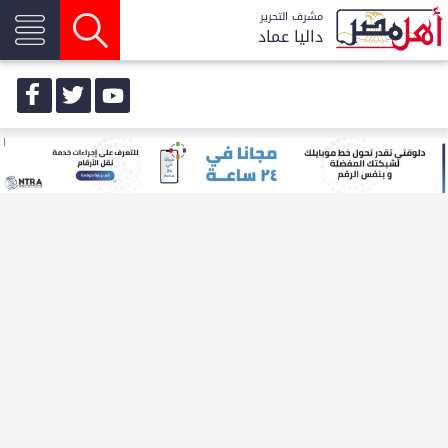
مشرف التحرير
داليا عماد