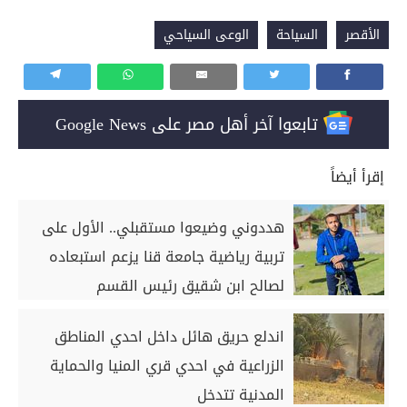
الأقصر
السياحة
الوعى السياحي
تابعوا آخر أهل مصر على Google News
إقرأ أيضاً
هددوني وضيعوا مستقبلي.. الأول على
تربية رياضية جامعة قنا يزعم استبعاده
لصالح ابن شقيق رئيس القسم
اندلع حريق هائل داخل احدي المناطق
الزراعية في احدي قري المنيا والحماية
المدنية تتدخل