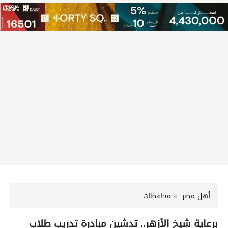
أهل مصر
محافظات
برعاية شيخ الأزهر.. تدشين مبادرة تدريب طلاب