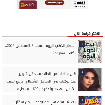
الاكثر قراءة الان
1
أسعار الذهب اليوم السبت 8 اغسطس 2026..
بكام النهاردة؟
2
قبل ساعات من انطلاقه.. حفل شيرين
عبدالوهاب في الساحل الشمالي يرفع لافتة
«كامل العدد» وتذكرة بـ600 ألف جنيه
3
بعد 16 سنة في هوليوود.. أيمن سمّان