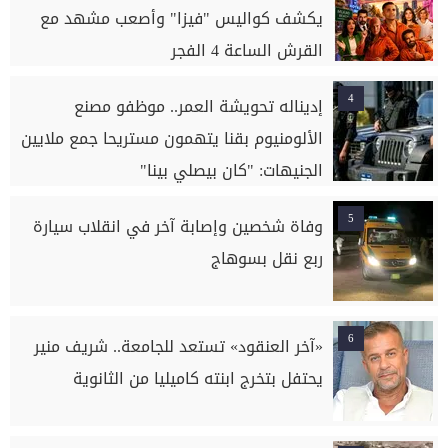
يكشف كواليس "فيزا" وأصعب مشهد مع
القرش الساعة 4 الفجر
4
إديناله تحويشة العمر.. موظفو مصنع
الألومنيوم بقنا يتهمون مستريحا جمع ملايين
الجنيهات: "كان بيصلي بينا"
5
وفاة شخصين وإصابة آخر في انقلاب سيارة
ربع نقل بسوهاج
6
«آخر العنقود» تستعد للجامعة.. شريف منير
يحتفل بتخرج ابنته كاميليا من الثانوية