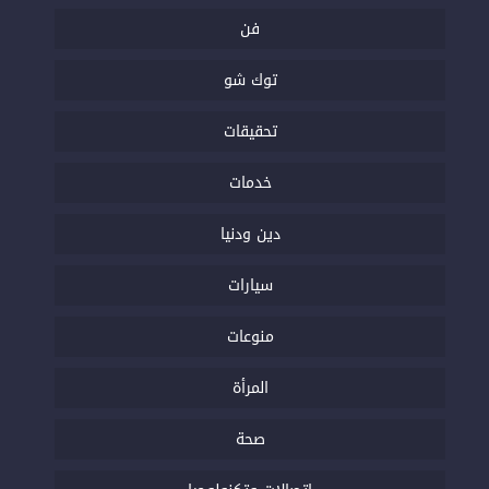
فن
توك شو
تحقيقات
خدمات
دين ودنيا
سيارات
منوعات
المرأة
صحة