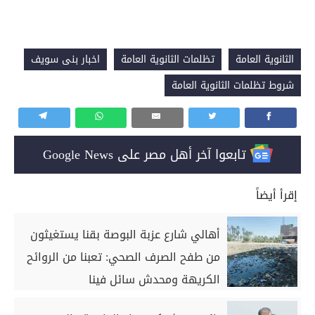
الثانوية العامة
تظلمات الثانوية العامة
اخبار بنى سويف
شروط تظلمات الثانوية العامة
تابعوا آخر أهل مصر على Google News
إقرأ أيضاً
أهالي شارع عزبة البوصة بقنا يستغيثون
من طفح الصرف الصحي: تعبنا من الروائح
الكريهة ومحدش سائل فينا