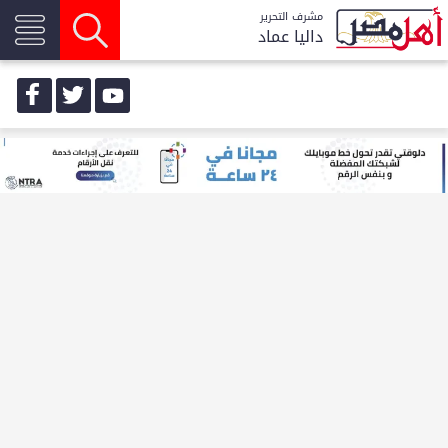
مشرف التحرير
داليا عماد