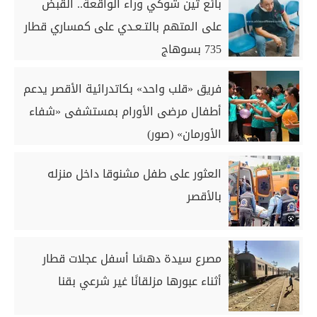
بائع تين شوكي وراء الواقعة.. القبض
على المتهم بالتـعـدي على كمساري قطار
735 بسوهاج
فريق «قلب واحد» بكاتدرائية الأقصر يدعم
أطفال مرضى الأورام بمستشفى «شفاء
الأورمان» (صور)
العثور على طفل مشنوقا داخل منزله
بالأقصر
مصرع سيدة دهسًا أسفل عجلات قطار
أثناء عبورها مزلقانًا غير شرعي بقنا