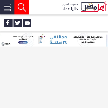
مشرف التحرير
داليا عماد