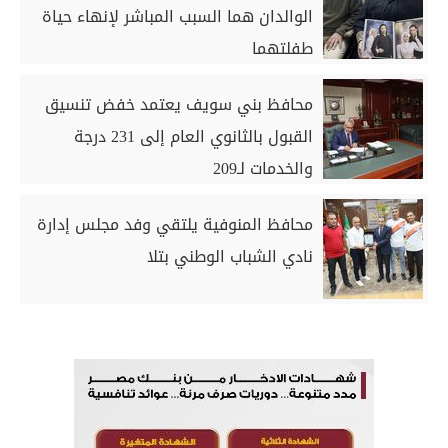
الوالدان هما السبب المباشر لإنهاء حياة
طفلتهما
محافظ بني سويف يعتمد خفض تنسيق
القبول بالثانوي العام إلى 231 درجة
والخدمات لـ209
محافظ المنوفية يلتقي وفد مجلس إدارة
نادي الشباب الوطني بتلا