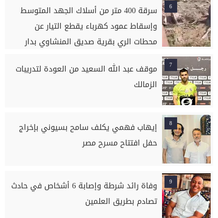
6
سرقة 400 متر من أسلاك الجهد المتوسط
وإسقاط عمود كهرباء يقطع التيار عن
محطات الري بقرية صديق المنشاوي بدار
السلام بسوهاج
7
موقف عبد الله السعيد من العودة لتدريبات
الزمالك
8
إيهاب فهمي يكلف سامح بسيوني بإخراج
حفل افتتاح مسرح مصر
9
وفاة رائد شرطة وإصابة 6 أشخاص في حادث
تصادم بطريق العلمين