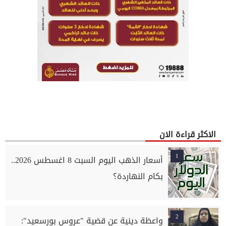
الاكثر قراءة الان
1
أسعار الذهب اليوم السبت 8 اغسطس 2026..
بكام النهاردة؟
2
واعظة دينية عن قضية "عروس بورسعيد":