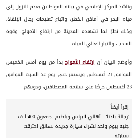
وناشد المركز الإعلامي في بيانه المواطنين بعدم النزول إلى
مياه البحر في أماكن الخطر، واتباع تعليمات رجال الإنقاذ،
وذلك نظرًا لما تشهده المدينة من ارتفاع الأمواج، وقوة
السحب، والتيار العالي للمياه.
وأوضح البيان أن
ارتفاع الأمواج
بدأ من يوم أمس الخميس
الموافق 21 أغسطس ويستمر حتى يوم غد السبت الموافق
23 أغسطس حرصًا على سلامة المصطافين، وذويهم.
إقرأ أيضاً
'رجالة بلدنا'... أهالي البرلس وبلطيم يجمعون 400 ألف
جنيه بيوم واحد لشراء سيارة جديدة لسائق احترقت
سيارته