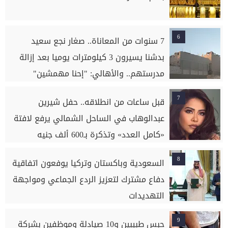
6
7 سنوات من المعاناة.. صغار نجع سعيد
بدشنا يسيرون 3 كيلومترات يوميا بعد إزالة
مدرستهم.. والأهالي: "إحنا مهمشين"
7
قبل ساعات من انطلاقه.. حفل شيرين
عبدالوهاب في الساحل الشمالي يرفع لافتة
«كامل العدد» وتذكرة بـ600 ألف جنيه
8
السعودية وباكستان وتركيا يوفعون اتفاقية
دفاع مشترك لتعزيز الردع الجماعي ومواجهة
التهديدات
9
حبس طبيبين و10 صيادلة وموظفين بشركة