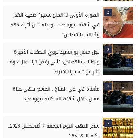
2
الصورة الأولى لـ"الحاج سمير" ضحية الغدر
في شقته ببورسعيد.. ونجله: "لن أترك حقه
وأطالب بالقصاص"
3
نجل مسن بورسعيد يروي اللحظات الأخيرة
ويطالب بالقصاص: "أبي رفض ترك منزله وما
يُثار عن تقصيرنا افتراء"
4
مأساة في حي المناخ.. الجشع ينهى حياة
مسن داخل شقته السكنية ببورسعيد
5
سعر الذهب اليوم الجمعة 7 أغسطس 2026..
بكام النهاردة؟