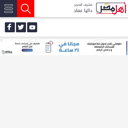
مشرف التحرير
داليا عماد