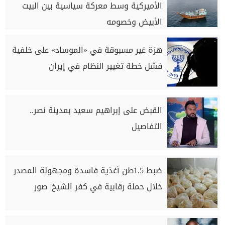
الأميركية وسط معركة سياسية بين البيت
الأبيض وخصومه
هزة غير مسبوقة في «الموساد» على خلفية
فشل خطة تغيير النظام في إيران
القبض على إبراهيم سعيد بمدينة نصر..
التفاصيل
ضبط 1.5طن أغذية فاسدة ومجهولة المصدر
خلال حملة رقابية في كفر الشيخ| صور