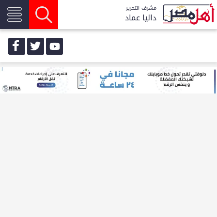
مشرف التحرير
داليا عماد