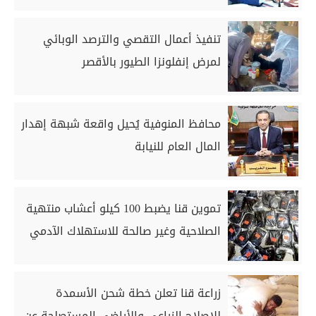
تنفيذ أعمال التقصي والترصد الوبائي
لمرض إنفلونزا الطيور بالأقصر
محافظ المنوفية يُحيل واقعة شبهة إهدار
المال العام للنيابة
تموين قنا يضبط 100 كيلو أعشاب منتهية
الصلاحية وغير صالحة للاستهلاك الآدمي
زراعة قنا تعلن خطة شحن الأسمدة
للإصلاح الزراعي والأراضي المستصلحة عن