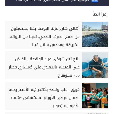
إقرأ أيضاً
أهالي شارع عزبة البوصة بقنا يستغيثون
من طفح الصرف الصحي: تعبنا من الروائح
الكريهة ومحدش سائل فينا
بائع تين شوكي وراء الواقعة.. القبض
على المتهم بالتـعـدي على كمساري قطار
735 بسوهاج
فريق «قلب واحد» بكاتدرائية الأقصر يدعم
أطفال مرضى الأورام بمستشفى «شفاء
الأورمان» (صور)