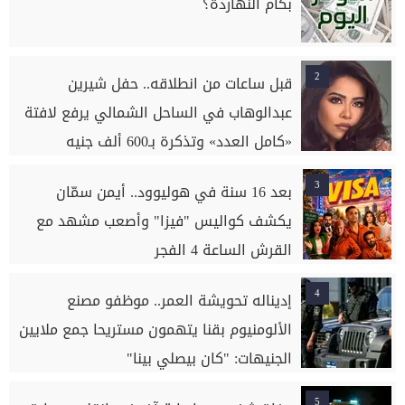
بكام النهاردة؟
2
قبل ساعات من انطلاقه.. حفل شيرين
عبدالوهاب في الساحل الشمالي يرفع لافتة
«كامل العدد» وتذكرة بـ600 ألف جنيه
3
بعد 16 سنة في هوليوود.. أيمن سمّان
يكشف كواليس "فيزا" وأصعب مشهد مع
القرش الساعة 4 الفجر
4
إديناله تحويشة العمر.. موظفو مصنع
الألومنيوم بقنا يتهمون مستريحا جمع ملايين
الجنيهات: "كان بيصلي بينا"
5