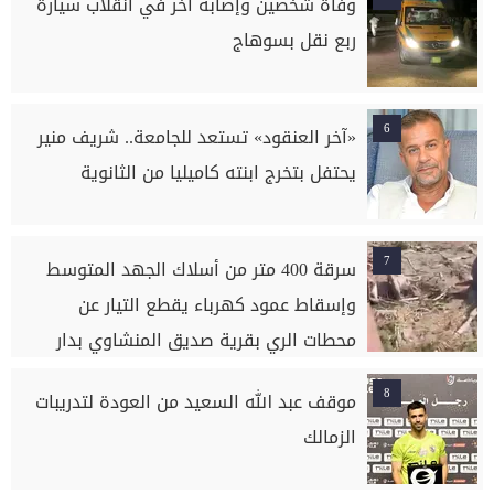
وفاة شخصين وإصابة آخر في انقلاب سيارة
ربع نقل بسوهاج
6
«آخر العنقود» تستعد للجامعة.. شريف منير
يحتفل بتخرج ابنته كاميليا من الثانوية
7
سرقة 400 متر من أسلاك الجهد المتوسط
وإسقاط عمود كهرباء يقطع التيار عن
محطات الري بقرية صديق المنشاوي بدار
السلام بسوهاج
8
موقف عبد الله السعيد من العودة لتدريبات
الزمالك