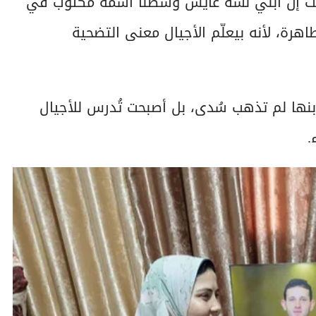
حسيت إن ابني لسه عايش وسطنا اسمه مكتوب في
هرة، لأنه بيعلّم الأجيال معنى التضحية
نها لم تذهب سُدى، بل أصبحت تُدرس للأجيال
.