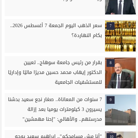
سعر الذهب اليوم الجمعة 7 أغسطس 2026..
7
بكام النهاردة؟
بقرار من رئيس جامعة سوهاج.. تعيين
8
الدكتور إيهاب محمد حسين مديرًا ماليًا وإداريًا
للمستشفيات الجامعية
7 سنوات من المعاناة.. صغار نجع سعيد بدشنا
9
يسيرون 3 كيلومترات يوميا بعد إزالة
مدرستهم.. والأهالي: "إحنا مهمشين"
"أنا مش مسامحكم".. إبراهيم سعيد يوجه
10