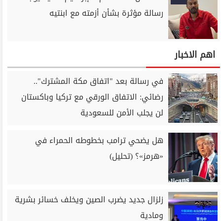
رسالة مؤثرة بشأن أزمته مع ابنتيه
اهم الاخبار
في رسالة بعد "اتفاق مكة المشترك"..
رضائي: الاتفاق الورقي مع تركيا وباكستان
لن يجلب الأمن للسعودية
هل يضحي ترامب بخطوطه الحمراء في
«هرمز»؟ (تحليل)
زلزال جديد يضرب الصين ويخلف خسائر بشرية
ومادية