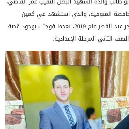
أبو طالب والدة الشهيد البطل النقيب عمر القاضي،
محافظة المنوفية، والذي استشهد في كمين
'البطل 14' بسيناء أثناء تصديه للهجوم الإرهابي فجر عيد الفطر عام 2019، بعدما فوجئت بوجود قصة
ف الثاني المرحلة الإعدادية.