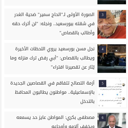
الصورة الأولى لـ"الحاج سمير" ضحية الغدر
3
في شقته ببورسعيد.. ونجله: "لن أترك حقه
وأطالب بالقصاص"
نجل مسن بورسعيد يروي اللحظات الأخيرة
4
ويطالب بالقصاص: "أبي رفض ترك منزله وما
يُثار عن تقصيرنا افتراء"
أزمة التصالح تتفاقم في القصاصين الجديدة
5
بالإسماعيلية.. مواطنون يطالبون المحافظ
بالتدخل
مصطفى بكري: المواطن عايز حد يسمعه
6
ويخفف آلامه وأوجاعه