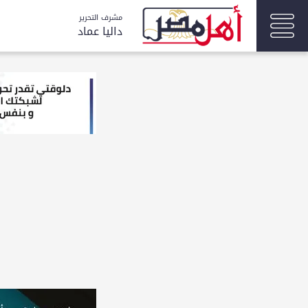
مشرف التحرير
داليا عماد