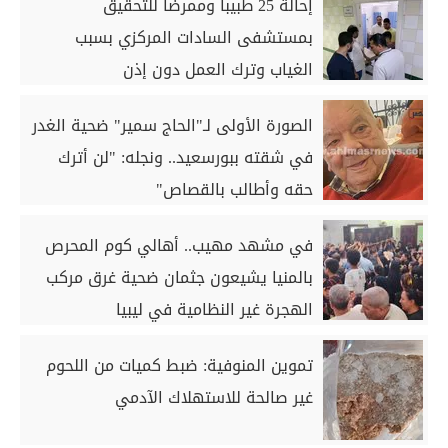
إحالة 25 طبيبا وممرضا للتحقيق
بمستشفى السادات المركزي بسبب
الغياب وترك العمل دون إذن
الصورة الأولى لـ"الحاج سمير" ضحية الغدر
في شقته ببورسعيد.. ونجله: "لن أترك
حقه وأطالب بالقصاص"
في مشهد مهيب.. أهالي كوم المحرص
بالمنيا يشيعون جثمان ضحية غرق مركب
الهجرة غير النظامية في ليبيا
تموين المنوفية: ضبط كميات من اللحوم
غير صالحة للاستهلاك الآدمي