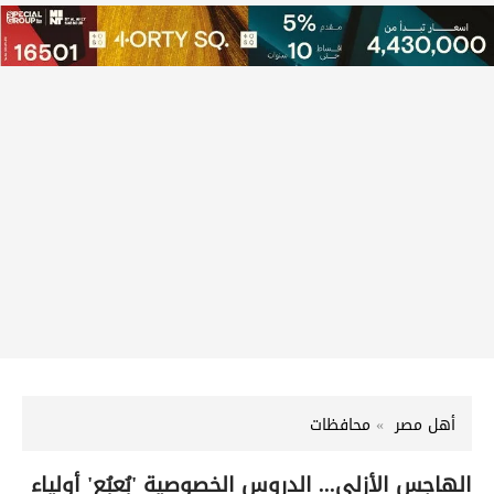
أهل مصر
محافظات
الهاجس الأزلي... الدروس الخصوصية 'بُعبُع' أولياء