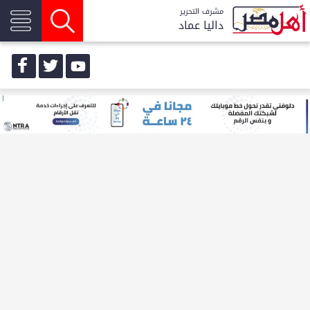
مشرف التحرير
داليا عماد