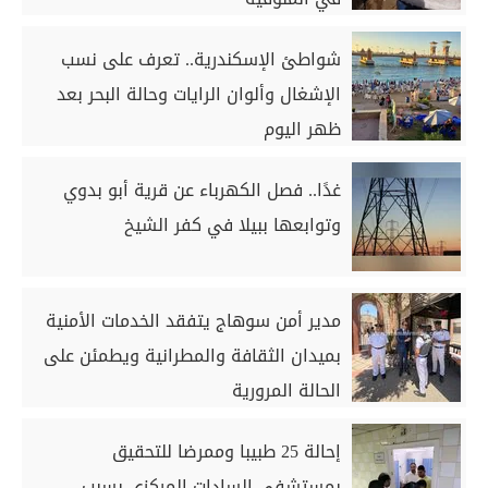
شواطئ الإسكندرية.. تعرف على نسب
الإشغال وألوان الرايات وحالة البحر بعد
ظهر اليوم
غدًا.. فصل الكهرباء عن قرية أبو بدوي
وتوابعها ببيلا في كفر الشيخ
مدير أمن سوهاج يتفقد الخدمات الأمنية
بميدان الثقافة والمطرانية ويطمئن على
الحالة المرورية
إحالة 25 طبيبا وممرضا للتحقيق
بمستشفى السادات المركزي بسبب