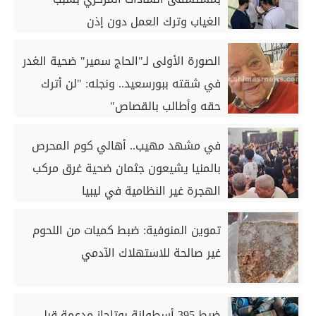
الغياب وترك العمل دون إذن
الصورة الأولى لـ"الحاج سمير" ضحية الغدر
في شقته ببورسعيد.. ونجله: "لن أترك
حقه وأطالب بالقصاص"
في مشهد مهيب.. أهالي كوم المحرص
بالمنيا يشيعون جثمان ضحية غرق مركب
الهجرة غير النظامية في ليبيا
تموين المنوفية: ضبط كميات من اللحوم
غير صالحة للاستهلاك الآدمي
ضبط 395 أسطوانة بوتاجاز مدعمة قبل