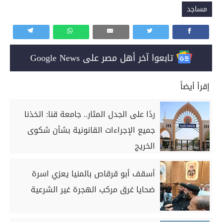
مساجد
تابعوا آخر أهل مصر على Google News
إقرأ أيضاً
ردًا على الجدل المثار.. جامعة قنا: اتخذنا
جميع الإجراءات القانونية بشأن شكوى
الخريج
أسقف أبو قرقاص بالمنيا يعزي اسرة
ضحايا غرق مركب الهجرة غير الشرعية