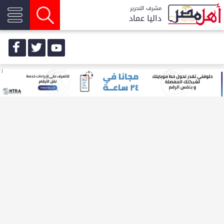
مشرف التحرير
داليا عماد