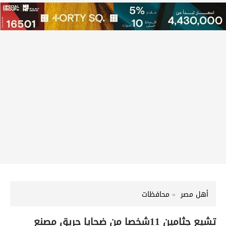
أهل مصر
محافظات
تشيع جثامين 11شخصا من ضحايا حريق مصنع