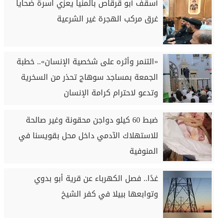
أسقف أبو قرقاص بالمنيا يعزي اسرة ضحايا
غرق مركب الهجرة غير الشرعية
«التنمر وأثره على شخصية الإنسان».. خطبة
الجمعة بمساجد سوهاج تحذر من السخرية
وتدعو لاحترام كرامة الإنسان
ضبط 60 كيلو دواجن محقونة وغير صالحة
للاستهلاك الآدمي داخل محل بقويسنا في
المنوفية
غدًا.. فصل الكهرباء عن قرية أبو بدوي
وتوابعها ببيلا في كفر الشيخ