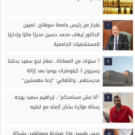
بقرار من رئيس جامعة سوهاج.. تعيين
7
الدكتور إيهاب محمد حسين مديرًا ماليًا وإداريًا
للمستشفيات الجامعية
7 سنوات من المعاناة.. صغار نجع سعيد بدشنا
8
يسيرون 3 كيلومترات يوميا بعد إزالة
مدرستهم.. والأهالي: "إحنا مهمشين"
"أنا مش مسامحكم".. إبراهيم سعيد يوجه
9
رسالة مؤثرة بشأن أزمته مع ابنتيه
حبس طبيبين و10 صيادلة وموظفين بشركة
10