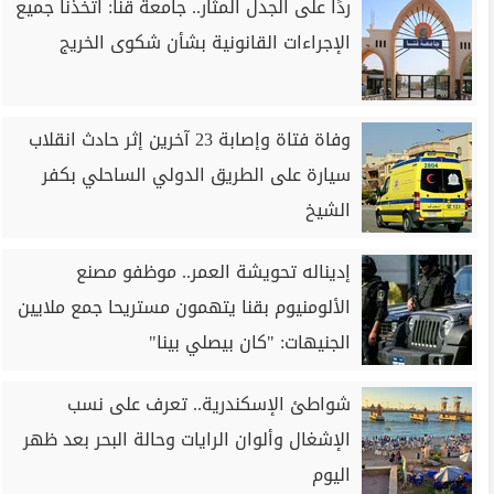
ردًا على الجدل المثار.. جامعة قنا: اتخذنا جميع
الإجراءات القانونية بشأن شكوى الخريج
وفاة فتاة وإصابة 23 آخرين إثر حادث انقلاب
سيارة على الطريق الدولي الساحلي بكفر
الشيخ
إديناله تحويشة العمر.. موظفو مصنع
الألومنيوم بقنا يتهمون مستريحا جمع ملايين
الجنيهات: "كان بيصلي بينا"
شواطئ الإسكندرية.. تعرف على نسب
الإشغال وألوان الرايات وحالة البحر بعد ظهر
اليوم