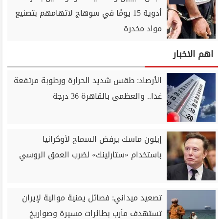
أدوية 15 يومًا في سوهاج لاتهامهم بتصنيع
مواد مخدرة
اهم الاخبار
الأرصاد: طقس شديد الحرارة ورطوبة مرتفعة
غدا.. والعظمى بالقاهرة 36 درجة
إيلون ماسك يرفض السماح لأوكرانيا
باستخدام «ستارلينك» لضرب العمق الروسي
تصعيد ميداني: فصائل يمنية موالية لإيران
تستهدف مأرب بطائرات مسيرة وصواريخ