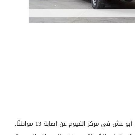
أسفر تصادم بين سيارة أجرة وأخرى ملاكي بطريق أبو عش في مركز الفيوم عن إصابة 13 مواطنًا.