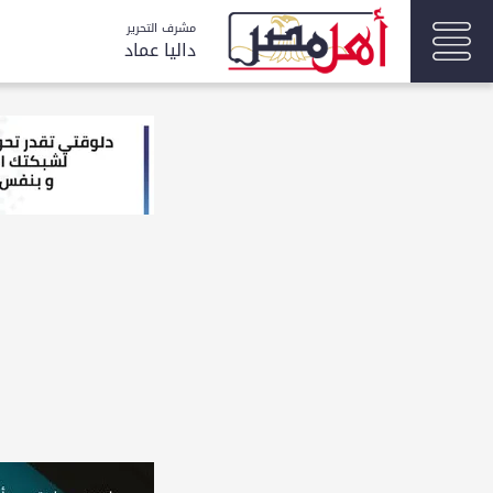
مشرف التحرير
داليا عماد