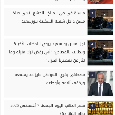
مأساة في حي المناخ.. الجشع ينهى حياة
3
مسن داخل شقته السكنية ببورسعيد
نجل مسن بورسعيد يروي اللحظات الأخيرة
4
ويطالب بالقصاص: "أبي رفض ترك منزله وما
يُثار عن تقصيرنا افتراء"
مصطفى بكري: المواطن عايز حد يسمعه
5
ويخفف آلامه وأوجاعه
سعر الذهب اليوم الجمعة 7 أغسطس 2026..
6
بكام النهاردة؟