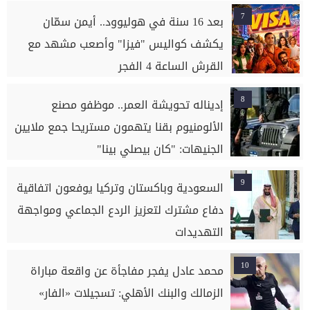
7
بعد 16 سنة في هوليوود.. أيمن سمّان
يكشف كواليس "فيزا" وأصعب مشهد مع
القرش الساعة 4 الفجر
8
إديناله تحويشة العمر.. موظفو مصنع
الألومنيوم بقنا يتهمون مستريحا جمع ملايين
الجنيهات: "كان بيصلي بينا"
9
السعودية وباكستان وتركيا يوفعون اتفاقية
دفاع مشترك لتعزيز الردع الجماعي ومواجهة
التهديدات
10
محمد عادل يفجر مفاجأة عن واقعة مباراة
الزمالك والبنك الأهلي: تسجيلات «الفار»