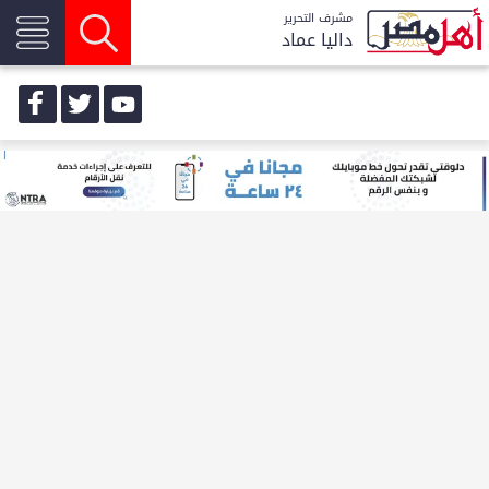
مشرف التحرير
داليا عماد