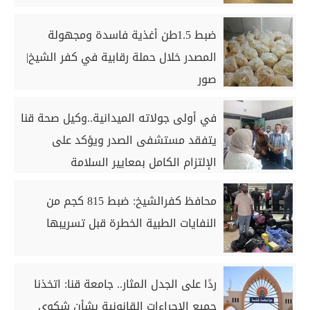
ضبط 1.5طن أغذية فاسدة ومجهولة
المصدر خلال حملة رقابية في كفر الشيخ|
صور
في أولى جولاته الميدانية..وكيل صحة قنا
يتفقد مستشفى الصدر ويؤكد على
الإلتزام الكامل بمعايير السلامة
محافظ كفرالشيخ: ضبط 815 كجم من
النفايات الطبية الخطرة قبل تسريبها
ردًا على الجدل المثار.. جامعة قنا: اتخذنا
جميع الإجراءات القانونية بشأن شكوى