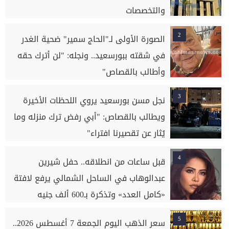
والتخصصات
2
الصورة الأولى لـ"الحاج سمير" ضحية الغدر
في شقته ببورسعيد.. ونجله: "لن أترك حقه
وأطالب بالقصاص"
3
نجل مسن بورسعيد يروي اللحظات الأخيرة
ويطالب بالقصاص: "أبي رفض ترك منزله وما
يُثار عن تقصيرنا افتراء"
4
قبل ساعات من انطلاقه.. حفل شيرين
عبدالوهاب في الساحل الشمالي يرفع لافتة
«كامل العدد» وتذكرة بـ600 ألف جنيه
5
سعر الذهب اليوم الجمعة 7 أغسطس 2026..