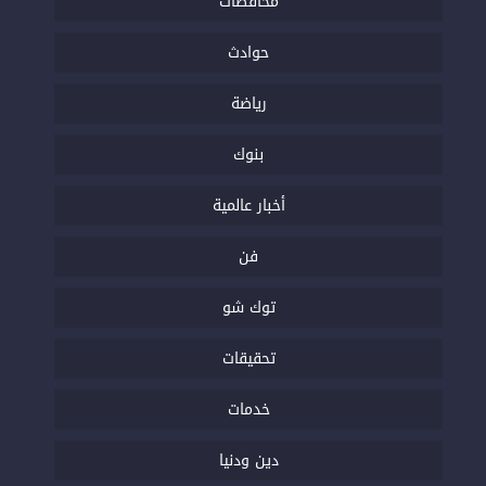
محافظات
حوادث
رياضة
بنوك
أخبار عالمية
فن
توك شو
تحقيقات
خدمات
دين ودنيا