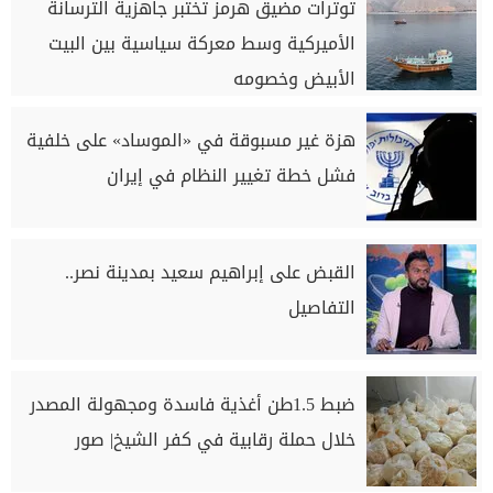
توترات مضيق هرمز تختبر جاهزية الترسانة
الأميركية وسط معركة سياسية بين البيت
الأبيض وخصومه
هزة غير مسبوقة في «الموساد» على خلفية
فشل خطة تغيير النظام في إيران
القبض على إبراهيم سعيد بمدينة نصر..
التفاصيل
ضبط 1.5طن أغذية فاسدة ومجهولة المصدر
خلال حملة رقابية في كفر الشيخ| صور