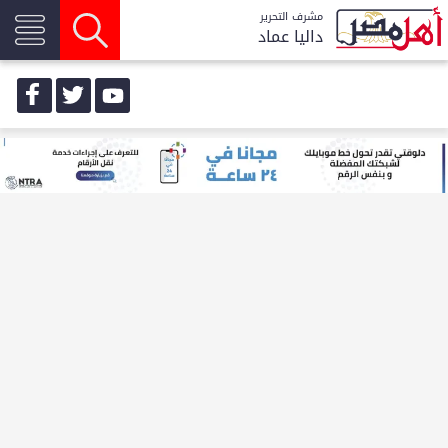
مشرف التحرير
داليا عماد