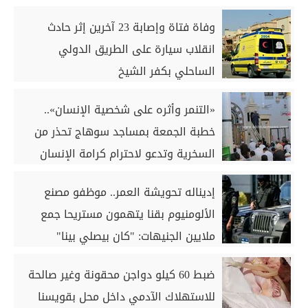
وفاة فتاة وإصابة 23 آخرين إثر حادث
انقلاب سيارة على الطريق الدولي
الساحلي بكفر الشيخ
«التنمر وأثره على شخصية الإنسان»..
خطبة الجمعة بمساجد سوهاج تحذر من
السخرية وتدعو لاحترام كرامة الإنسان
إديناله تحويشة العمر.. موظفو مصنع
الألومنيوم بقنا يتهمون مستريحا جمع
ملايين الجنيهات: "كان بيصلي بينا"
ضبط 60 كيلو دواجن محقونة وغير صالحة
للاستهلاك الآدمي داخل محل بقويسنا