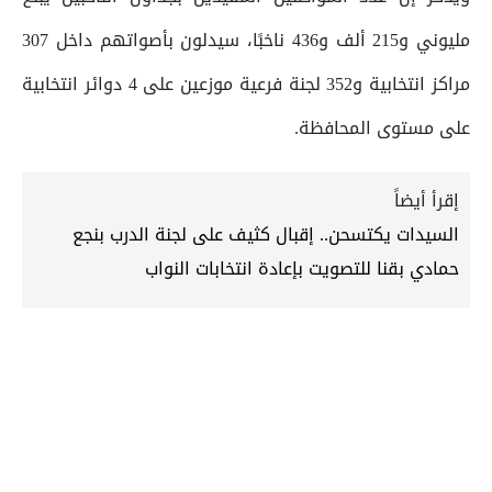
مليوني و215 ألف و436 ناخبًا، سيدلون بأصواتهم داخل 307
مراكز انتخابية و352 لجنة فرعية موزعين على 4 دوائر انتخابية
على مستوى المحافظة.
إقرأ أيضاً
السيدات يكتسحن.. إقبال كثيف على لجنة الدرب بنجع
حمادي بقنا للتصويت بإعادة انتخابات النواب