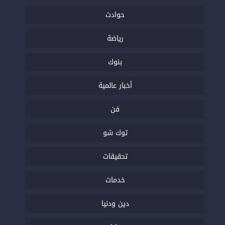
حوادث
رياضة
بنوك
أخبار عالمية
فن
توك شو
تحقيقات
خدمات
دين ودنيا