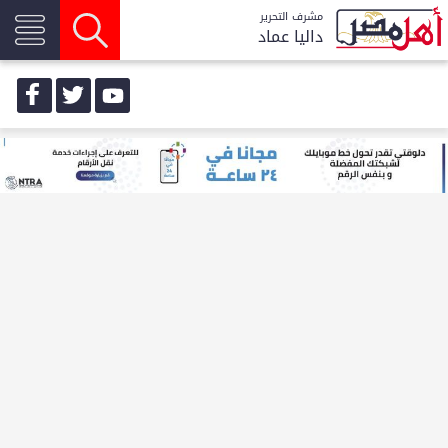
مشرف التحرير
داليا عماد