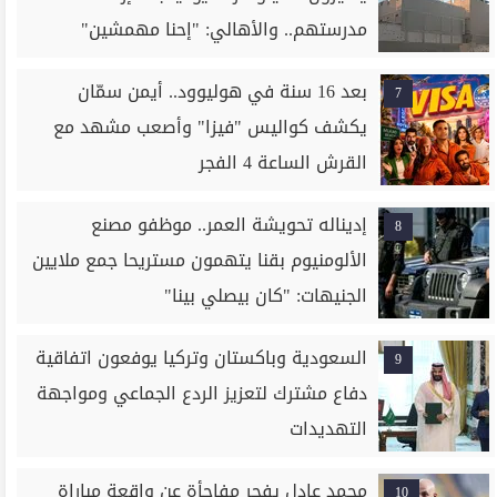
مدرستهم.. والأهالي: "إحنا مهمشين"
بعد 16 سنة في هوليوود.. أيمن سمّان
7
يكشف كواليس "فيزا" وأصعب مشهد مع
القرش الساعة 4 الفجر
إديناله تحويشة العمر.. موظفو مصنع
8
الألومنيوم بقنا يتهمون مستريحا جمع ملايين
الجنيهات: "كان بيصلي بينا"
السعودية وباكستان وتركيا يوفعون اتفاقية
9
دفاع مشترك لتعزيز الردع الجماعي ومواجهة
التهديدات
محمد عادل يفجر مفاجأة عن واقعة مباراة
10