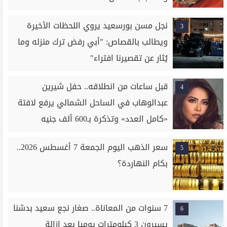
نجل مسن بورسعيد يروي اللحظات الأخيرة
3
ويطالب بالقصاص: "أبي رفض ترك منزله وما
يُثار عن تقصيرنا افتراء"
قبل ساعات من انطلاقه.. حفل شيرين
4
عبدالوهاب في الساحل الشمالي يرفع لافتة
«كامل العدد» وتذكرة بـ600 ألف جنيه
سعر الذهب اليوم الجمعة 7 أغسطس 2026..
5
بكام النهاردة؟
7 سنوات من المعاناة.. صغار نجع سعيد بدشنا
6
يسيرون 3 كيلومترات يوميا بعد إزالة