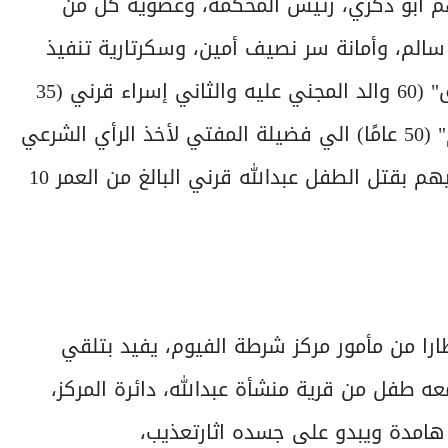
هم أبو ذكري، رئيس المحكمة، وعضوية كل من
الم، وأمانة سر نصيف أمين، وسكرتارية تنفيذ
صالح كيلاني، بإحالة أوراق المتهم الأول قرني.ع.ق" (60 والد المجني عليه والثاني إسراء قرني (35
عامًا شفيقة المجني عليه وزوجة الأب شيماء.س.م" (50 عامًا) الي فضيلة المفتي لأخذ الرأي الشرعي
في الحكم بالاعـ.دام شـنقاً في التهم المنسوبة إليهم بقتل الطفل عبدالله قرني البالغ من العمر 10
طارا من مأمور مركز شرطة الفيوم، يفيد بتلقي
عه طفل من قرية منشأة عبدالله، دائرة المركز،
هامدة ويبدو على جسده اثارتعذيب،