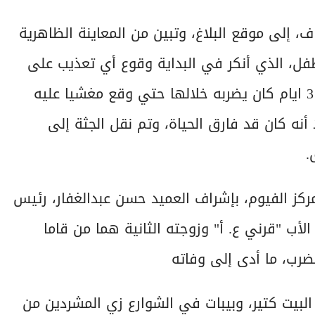
 إلى موقع البلاغ، وتبين من المعاينة الظاهرية
طفل، الذي أنكر في البداية وقوع أي تعذيب على
الطفل، وبتضيق الخناق علية أقر أنه جلس الطفل 3 ايام كان يضربه خلالها حتي وقع مغشيا عليه
أنه كان قد فارق الحياة، وتم نقل الجثة إلى
.
كز الفيوم، بإشراف العميد حسن عبدالغفار، رئيس
لأب "قرني ع. أ" وزوجته الثانية هما من قاما
لضرب، ما أدى إلى وفاته
 البيت كتير، وبيبات في الشوارع زي المشردين من