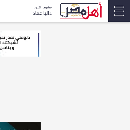
مشرف التحرير
داليا عماد