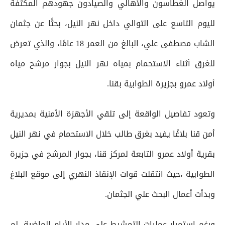
يواصل الغطاسون والأهالي والصيادون جهودهم المكثفة
لليوم التاسع على التوالي داخل نهر النيل، بحثًا عن جثمان
الشاب مصطفى علي، البالغ من العمر 18 عامًا، والذي تعرض
للغرق أثناء الاستحمام بمياه نهر النيل بجوار مرشح مياه
أولاد عمرو بجزيرة الطوابية بقنا.
وتعود تفاصيل الواقعة إلى تلقي الأجهزة الأمنية بمديرية
أمن قنا بلاغًا يفيد بغرق طالب خلال الاستحمام في نهر النيل
بقرية أولاد عمرو التابعة لمركز قنا، بجوار المرشح في جزيرة
الطوابية ،حيث انتقلت قوات الإنقاذ النهري إلى موقع البلاغ
وبدأت أعمال البحث علي الجثمان.
ورغم استمرار عمليات التمشيط على مدار الأيام الماضية، لم