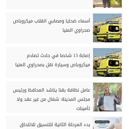
أسماء ضحايا ومصابي انقلاب ميكروباص
صحراوي المنيا
إصابة 13 شخصا في حادث تصادم
ميكروباص وسيارة نقل بصحراوي المنيا
عامل نظافة بقنا يناشد المحافظ ورئيس
مجلس المدينة: شغال من غير عقد ولا
تأمينات
بدء المرحلة الثانية للتنسيق للالتحاق