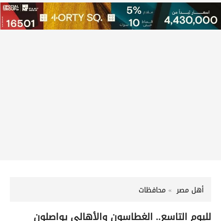
أهل مصر
محافظات
لليوم التاسع.. الغطاسون والأهالي يواصلون