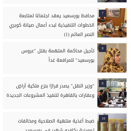
7
محافظ بورسعيد يعقد اجتماعًا لمتابعة
الخطوات التنفيذية لبدء أعمال صيانة كوبري
النصر العائم (1)
8
تأجيل محاكمة المتهمة بقتل "عروس
بورسعيد" للمرافعة غداً
9
"وزير النقل" يصدر قرارًا بنزع ملكية أراضٍ
وعقارات بالقاهرة لتنفيذ المشروعات الجديدة
10
ضبط أغذية منتهية الصلاحية ومخالفات
تموينية بكافيه شهير في بورسعيد