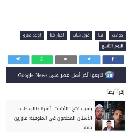
حوادث
قنا
غرق شاب
اخبار قنا
اولاد عمرو
اليوم التاسع
تابعوا آخر أهل مصر على Google News
إقرأ أيضاً
بسبب فتح "القُفة".. أسرة طالب طب
الأسنان المطعون في المنوفية: عاوزين
حقه