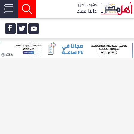
مشرف التحرير
داليا عماد