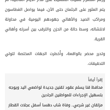
يتم العثور على الجثمان حتى الآن، فيما يواصل الغطاسون
ومراكب الصيد والأهالي جهودهم اليومية في محاولة
لانتشاله، وسط حالة من الحزن والترقب بين أسرته وأهالي
القرية.
وتحرر محضر بالواقعة، وأُخطرت الجهات المختصة لتولي
التحقيقات.
إقرأ أيضاً
محافظ قنا يسلم عقود تقنين جديدة لواضعي اليد ويوجه
بتسهيل الإجراءات للمواطنين الجادين
مزلقان غير شرعي.. وفاة شاب دهسا أسفل عجلات القطار