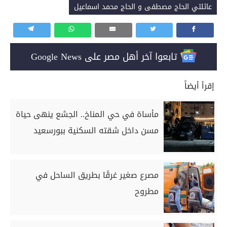
عائلتي الحاج مصطفى و الحاج محمد اسماعيل
تابعوا آخر أهل مصر على Google News
إقرأ أيضاً
مأساة في حي المناخ.. الجشع ينهى حياة
مسن داخل شقته السكنية ببورسعيد
مصرع صغير غرقًا بطريق الساحل في
مطروح