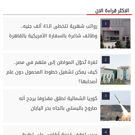
الاكثر قراءة الان
1
رواتب شهرية تتخطى الـ43 ألف جنيه..
وظائف شاغرة بالسفارة الأمريكية بالقاهرة
2
ثغرة تُحوّل المواطن إلى متهم في مصر..
كيف يمكن تشغيل خطوط المحمول دون علم
أصحابها؟
3
كوريا الشمالية تطلق مقذوفا يرجح أنه
صاروخ باليستي باتجاه بحر اليابان
4
سبب توقف خدمة أرقامي على تطبيق