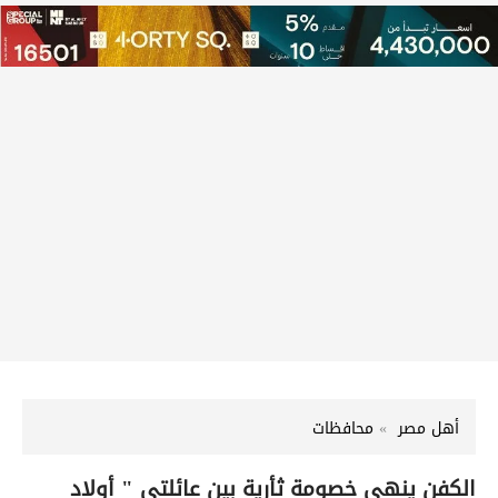
أهل مصر
محافظات
الكفن ينهي خصومة ثأرية بين عائلتي " أولاد