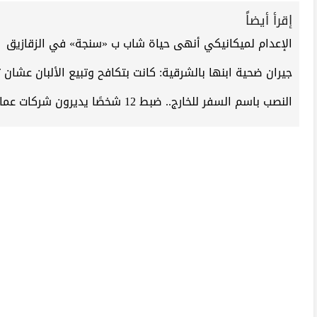
إقرأ أيضاً
الإعدام لميكانيكي أنهى حياة شاب ب «سنجة» في الزقازيق
جيران ضحية ابنها بالشرقية: كانت بتكافح وتبيع الألبان عشان
النصب باسم السفر للخارج.. ضبط 12 شخصًا يديرون شركات عمالة وهمية بالشرقية