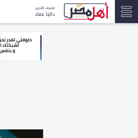
مشرف التحرير
داليا عماد