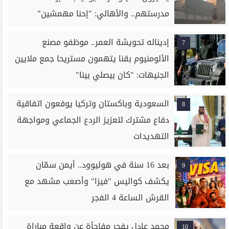
مدرستهم.. والأهالي: "إحنا مهمشين"
إديناله تحويشة العمر.. موظفو مصنع
7
الألومنيوم بقنا يتهمون مستريحا جمع ملايين
الجنيهات: "كان بيصلي بينا"
السعودية وباكستان وتركيا يوفعون اتفاقية
8
دفاع مشترك لتعزيز الردع الجماعي ومواجهة
التهديدات
بعد 16 سنة في هوليوود.. أيمن سمّان
9
يكشف كواليس "فيزا" وأصعب مشهد مع
القرش الساعة 4 الفجر
محمد عادل يفجر مفاجأة عن واقعة مباراة
10