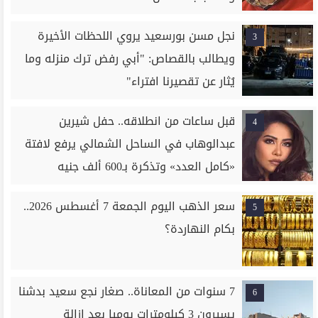
نجل مسن بورسعيد يروي اللحظات الأخيرة
3
ويطالب بالقصاص: "أبي رفض ترك منزله وما
يُثار عن تقصيرنا افتراء"
قبل ساعات من انطلاقه.. حفل شيرين
4
عبدالوهاب في الساحل الشمالي يرفع لافتة
«كامل العدد» وتذكرة بـ600 ألف جنيه
سعر الذهب اليوم الجمعة 7 أغسطس 2026..
5
بكام النهاردة؟
7 سنوات من المعاناة.. صغار نجع سعيد بدشنا
6
يسيرون 3 كيلومترات يوميا بعد إزالة