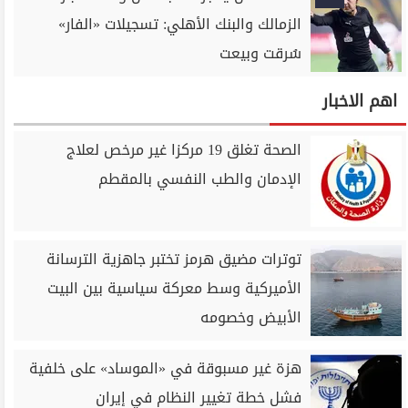
الزمالك والبنك الأهلي: تسجيلات «الفار»
سُرقت وبيعت
اهم الاخبار
الصحة تغلق 19 مركزا غير مرخص لعلاج
الإدمان والطب النفسي بالمقطم
توترات مضيق هرمز تختبر جاهزية الترسانة
الأميركية وسط معركة سياسية بين البيت
الأبيض وخصومه
هزة غير مسبوقة في «الموساد» على خلفية
فشل خطة تغيير النظام في إيران