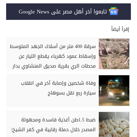
تابعوا آخر أهل مصر على Google News
إقرأ أيضاً
سرقة 400 متر من أسلاك الجهد المتوسط
وإسقاط عمود كهرباء يقطع التيار عن
محطات الري بقرية صديق المنشاوي بدار
السلام بسوهاج
وفاة شخصين وإصابة آخر في انقلاب
سيارة ربع نقل بسوهاج
ضبط 1.5طن أغذية فاسدة ومجهولة
المصدر خلال حملة رقابية في كفر الشيخ|