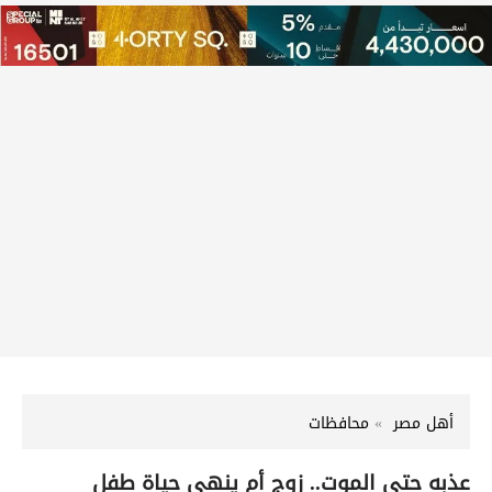
أهل مصر
محافظات
عذبه حتى الموت.. زوج أم ينهى حياة طفل