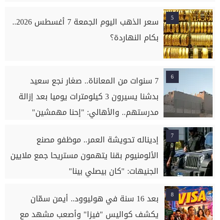
5
سعر الذهب اليوم الجمعة 7 أغسطس 2026..
بكام النهاردة؟
6
7 سنوات من المعاناة.. صغار نجع سعيد
بدشنا يسيرون 3 كيلومترات يوميا بعد إزالة
مدرستهم.. والأهالي: "إحنا مهمشين"
7
إديناله تحويشة العمر.. موظفو مصنع
الألومنيوم بقنا يتهمون مستريحا جمع ملايين
الجنيهات: "كان بيصلي بينا"
8
بعد 16 سنة في هوليوود.. أيمن سمّان
يكشف كواليس "فيزا" وأصعب مشهد مع