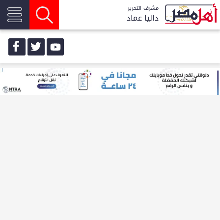
مشرف التحرير
داليا عماد