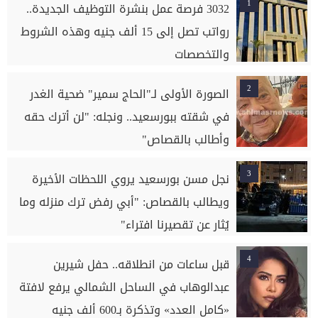
1
3032 فرصة عمل بنشرة التوظيف الجديدة..
رواتب تصل إلى 15 ألف جنيه وهذه الشروط
والتخصصات
2
الصورة الأولى لـ"الحاج سمير" ضحية الغدر
في شقته ببورسعيد.. ونجله: "لن أترك حقه
وأطالب بالقصاص"
3
نجل مسن بورسعيد يروي اللحظات الأخيرة
ويطالب بالقصاص: "أبي رفض ترك منزله وما
يُثار عن تقصيرنا افتراء"
4
قبل ساعات من انطلاقه.. حفل شيرين
عبدالوهاب في الساحل الشمالي يرفع لافتة
«كامل العدد» وتذكرة بـ600 ألف جنيه