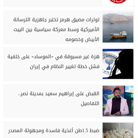
توترات مضيق هرمز تختبر جاهزية الترسانة
الأميركية وسط معركة سياسية بين البيت
الأبيض وخصومه
هزة غير مسبوقة في «الموساد» على خلفية
فشل خطة تغيير النظام في إيران
القبض على إبراهيم سعيد بمدينة نصر..
التفاصيل
ضبط 1.5طن أغذية فاسدة ومجهولة المصدر