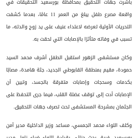
باشرت جهات التحقيق بمحافظة بورسعيد التحقيقات في
واقعة مصرع طفل يبلغ من العمر 11 عامًا، بعدما كشفت
التحريات الأولية تعرضه لاعتداء عنيف على يد زوج والدته، ما
تسبب في وفاته متأثرًا بالإصابات التي لحقت به.
وكان مستشفى الزهور استقبل الطفل أشرف محمد السيد
حمودة، مقيم بمنطقة القابوطي الجديد، جثة هامدة، مصابًا
بكدمات وسحجات وإصابات متفرقة بالجسد، وتبين أن
الإصابات أدت إلى توقف عضلة القلب، فيما جرى التحفظ على
الجثمان بمشرحة المستشفى تحت تصرف جهات التحقيق.
وكلف اللواء محمد الجمسي، مساعد وزير الداخلية مدير أمن
بورسعيد، فريق بحث جنائي بقيادة اللواء ضياء زامل مدير