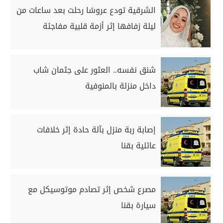
الشرقية تودع عروسًا رحلت بعد ساعات من
ليلة زفافها إثر أزمة قلبية مفاجئة
شنق نفسه.. العثور على جثمان شاب
داخل منزلة بالمنوفية
إصابة ربة منزل بآلة حادة إثر خلافات
عائلية بقنا
مصرع شخص إثر تصادم موتوسيكل مع
سيارة بقنا