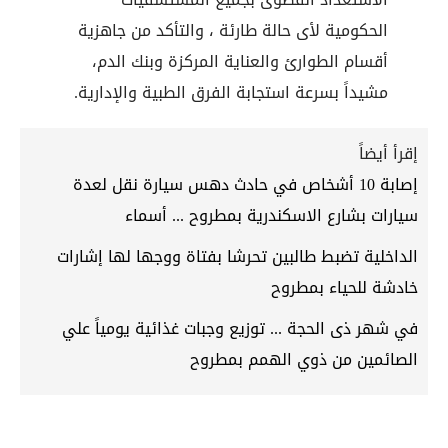
الحكومية لأى حالة طارئة ، والتأكد من جاهزية
أقسام الطوارئ والعناية المركزة وبنك الدم،
مشيداً بسرعة استجابة الفرق الطبية والإدارية.
إقرأ أيضاً
إصابة 10 أشخاص في حادث دهس سيارة نقل لعدة
سيارات بشارع الاسكندرية بمطروح ... أسماء
الداخلية تضبط طالبين تحرشا بفتاة ووجها لها إشارات
خادشة للحياء بمطروح
في شهر ذى الحجة ... توزيع وجبات غذائية يومياً علي
الصائمين من ذوي الهمم بمطروح