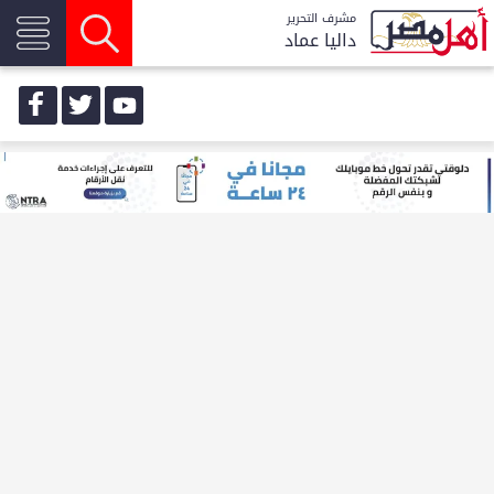
مشرف التحرير
داليا عماد