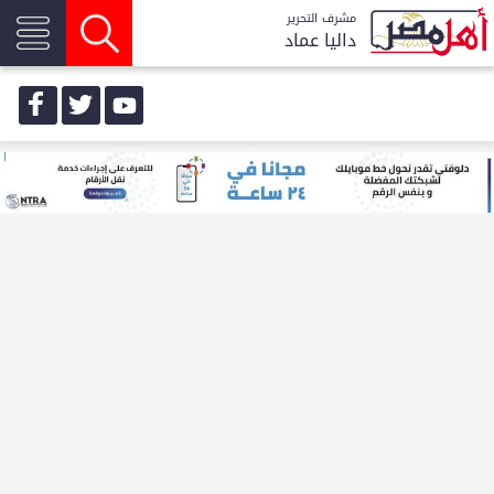
مشرف التحرير
داليا عماد