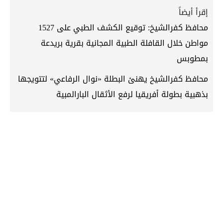
إقرأ أيضاً
محافظ كفرالشيخ: توقيع الكشف الطبي على 1527
مواطن خلال القافلة الطبية المجانية بقرية بريدعة
بمطوبس
محافظ كفرالشيخ يهنئ البطلة «نوال الرفاعي» لتتويجها
بذهبية بطولة أفريقيا لرفع الأثقال البارالمبية