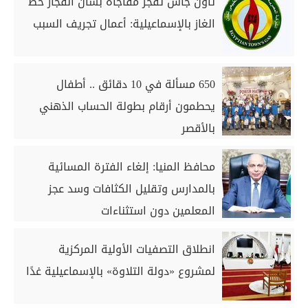
تاون جاس تفجر مفاجأة بشأن انفجار خط
الغاز بالإسماعيلية: أعمال تجريف السبب
650 مسألة في 10 دقائق .. أطفال
يحطمون أرقام بطولة الحساب الذهني
بالأقصر
محافظ المنيا: إلغاء الفترة المسائية
بالمدارس وتقليل الكثافات وسد عجز
المعلمين دون استثناءات
انطلاق التصفيات الأولية المركزية
لمشروع «دولة التلاوة» بالإسماعيلية غدًا