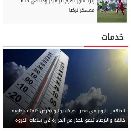
ريزا سبور يهزم بيراميدز وديًا في ختام
معسكر تركيا
خدمات
الطقس اليوم في مصر.. صيف يوليو يفرض كلمته برطوبة
خانقة والأرصاد تدعو للحذر من الحرارة في ساعات الذروة