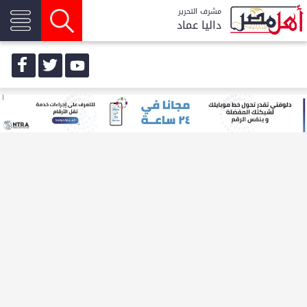
مشرف التحرير
داليا عماد