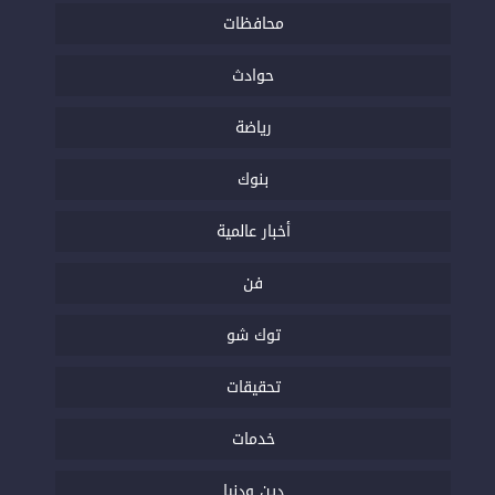
محافظات
حوادث
رياضة
بنوك
أخبار عالمية
فن
توك شو
تحقيقات
خدمات
دين ودنيا