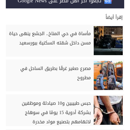
تابعوا آخر أهل مصر على Google News
إقرأ أيضاً
مأساة في حي المناخ.. الجشع ينهى حياة
مسن داخل شقته السكنية ببورسعيد
مصرع صغير غرقًا بطريق الساحل في
مطروح
حبس طبيبين و10 صيادلة وموظفين
بشركة أدوية 15 يومًا في سوهاج
لاتهامهم بتصنيع مواد مخدرة