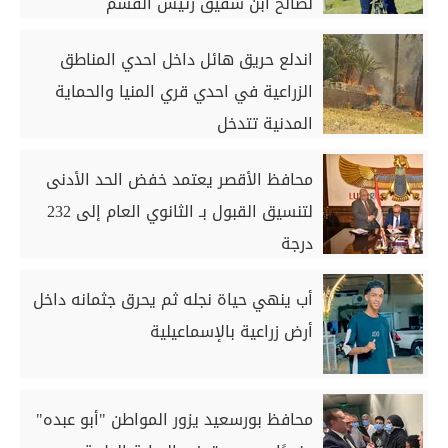
لصالح ابن شقيق رئيس القسم
اندلع حريق هائل داخل احدي المناطق
الزراعية في احدي قري المنيا والحماية
المدنية تتدخل
محافظ الأقصر يعتمد خفض الحد الأدنى
لتنسيق القبول بـ الثانوي العام إلى 232
درجة
أب ينهي حياة نجله ثم يحرق جثمانه داخل
أرض زراعية بالإسماعيلية
محافظ بورسعيد يزور المواطن "أبو عبده"