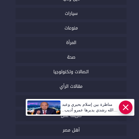
سيارات
منوعات
المرأة
صحة
اتصالات وتكنولوجيا
مقالات الرأي
ثقافة
مناظرة بين إسلام بحيري وعبد
الله رشدي يديرها عمرو أديب..
طريقة عمل
قريبا | أهل مصر
أهل مصر