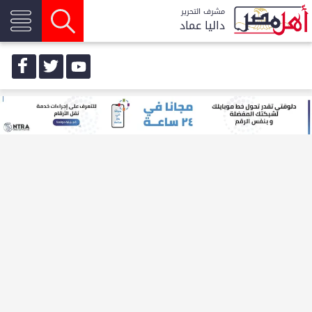
مشرف التحرير
داليا عماد