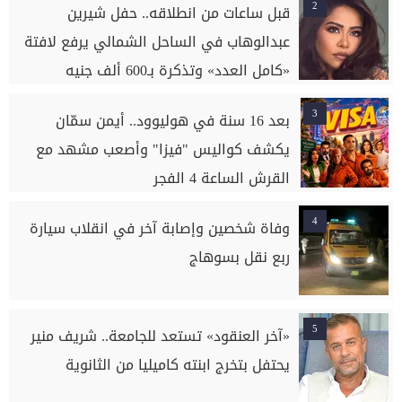
2
قبل ساعات من انطلاقه.. حفل شيرين
عبدالوهاب في الساحل الشمالي يرفع لافتة
«كامل العدد» وتذكرة بـ600 ألف جنيه
3
بعد 16 سنة في هوليوود.. أيمن سمّان
يكشف كواليس "فيزا" وأصعب مشهد مع
القرش الساعة 4 الفجر
4
وفاة شخصين وإصابة آخر في انقلاب سيارة
ربع نقل بسوهاج
5
«آخر العنقود» تستعد للجامعة.. شريف منير
يحتفل بتخرج ابنته كاميليا من الثانوية