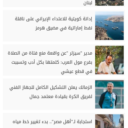
لبنان
إدانة كويتية للاعتداء الإيراني على ناقلة
نفط إماراتية في مضيق هرمز
مدير "سيزلر "عن واقعة منع فتاة من الصلاة
بفرع مول العرب: كلمتها بكل أدب وتسببت
في قطع عيشي
الزمالك يعلن التشكيل الكامل للجهاز الفني
لفريق الكرة بقيادة معتمد جمال
استجابة لـ"أهل مصر".. بدء تغيير خط مياه