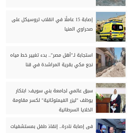
إصابة 15 عاملًا في انقلاب تروسيكل على
صحراوي المنيا
استجابة لـ"أهل مصر".. بدء تغيير خط مياه
نجع مكي بقرية المراشدة في قنا
سبق عالمي لجامعة بني سويف: ابتكار
يوظف "ليزر الفيمتوثانية" لكسر مقاومة
الخلايا السرطانية
فى إصابة نادرة.. إنقاذ طفل بمستشفيات