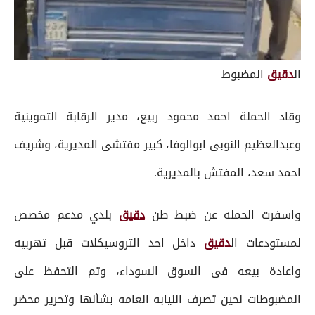
ال
دقيق
المضبوط
وقاد الحملة احمد محمود ربيع، مدير الرقابة التموينية
وعبدالعظيم النوبى ابوالوفا، كبير مفتشى المديرية، وشريف
احمد سعد، المفتش بالمديرية.
واسفرت الحمله عن ضبط طن
دقيق
بلدي مدعم مخصص
لمستودعات ال
دقيق
داخل احد التروسيكلات قبل تهربيه
واعادة بيعه فى السوق السوداء، وتم التحفظ على
المضبوطات لحين تصرف النيابه العامه بشأنها وتحرير محضر