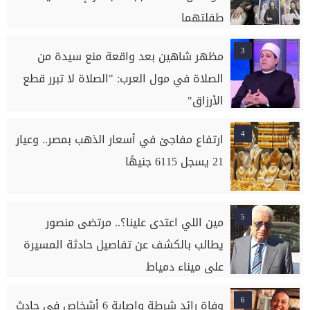
طفلتهما
3
مظهر شاهين بعد واقعة منع سيدة من
الصلاة في مول العرب: "الصلاة لا تبرر قطع
الأرزاق"
4
ارتفاع مفاجئ في أسعار الذهب بمصر.. وعيار
21 يسجل 6115 جنيهًا
5
مين اللي اعتدى علينا؟.. مرتضى منصور
يطالب بالكشف عن تفاصيل حادثة المسيرة
على ميناء دمياط
6
وفاة رائد شرطة وإصابة 6 أشخاص في حادث