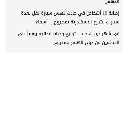
الدهس
إصابة 10 أشخاص في حادث دهس سيارة نقل لعدة
سيارات بشارع الاسكندرية بمطروح ... أسماء
في شهر ذى الحجة ... توزيع وجبات غذائية يومياً علي
الصائمين من ذوي الهمم بمطروح