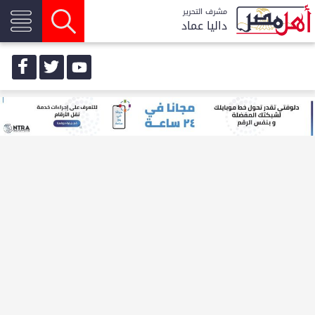
مشرف التحرير
داليا عماد