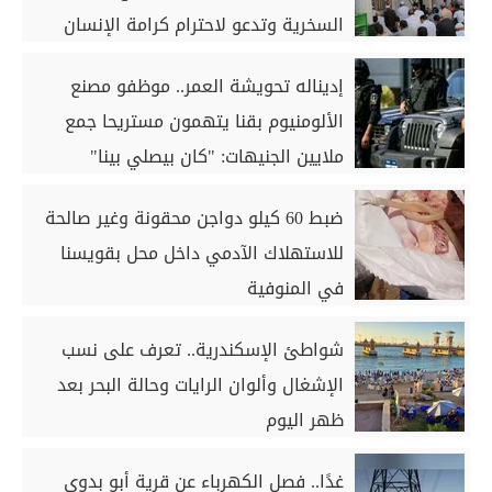
السخرية وتدعو لاحترام كرامة الإنسان
إديناله تحويشة العمر.. موظفو مصنع
الألومنيوم بقنا يتهمون مستريحا جمع
ملايين الجنيهات: "كان بيصلي بينا"
ضبط 60 كيلو دواجن محقونة وغير صالحة
للاستهلاك الآدمي داخل محل بقويسنا
في المنوفية
شواطئ الإسكندرية.. تعرف على نسب
الإشغال وألوان الرايات وحالة البحر بعد
ظهر اليوم
غدًا.. فصل الكهرباء عن قرية أبو بدوي