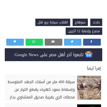
حادث
سوهاج
انقلاب سيارة ربع نقل
مصرع وإصابة 12 آخرين
تابعوا آخر أهل مصر على Google News
إقرأ أيضاً
سرقة 400 متر من أسلاك الجهد المتوسط
وإسقاط عمود كهرباء يقطع التيار عن
محطات الري بقرية صديق المنشاوي بدار
السلام بسوهاج