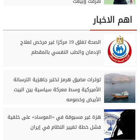
سُرقت وبيعت
اهم الاخبار
الصحة تغلق 19 مركزا غير مرخص لعلاج
الإدمان والطب النفسي بالمقطم
توترات مضيق هرمز تختبر جاهزية الترسانة
الأميركية وسط معركة سياسية بين البيت
الأبيض وخصومه
هزة غير مسبوقة في «الموساد» على خلفية
فشل خطة تغيير النظام في إيران