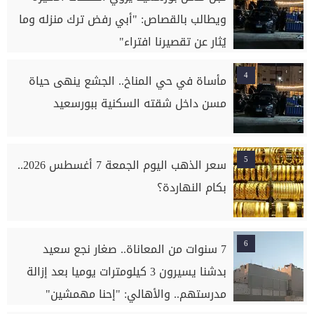
ويطالب بالقصاص: "أبي رفض ترك منزله وما
يُثار عن تقصيرنا افتراء"
4
مأساة في حي المناخ.. الجشع ينهى حياة
مسن داخل شقته السكنية ببورسعيد
5
سعر الذهب اليوم الجمعة 7 أغسطس 2026..
بكام النهاردة؟
6
7 سنوات من المعاناة.. صغار نجع سعيد
بدشنا يسيرون 3 كيلومترات يوميا بعد إزالة
مدرستهم.. والأهالي: "إحنا مهمشين"