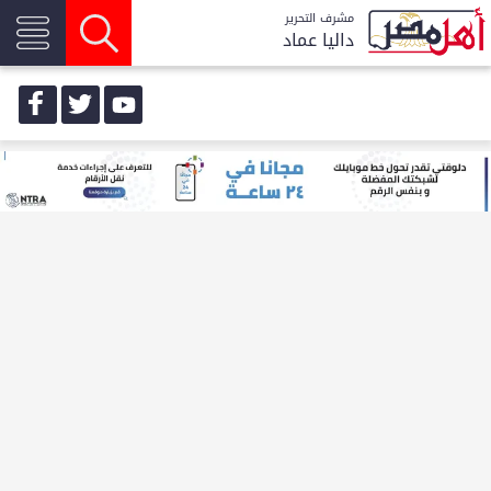
مشرف التحرير
داليا عماد