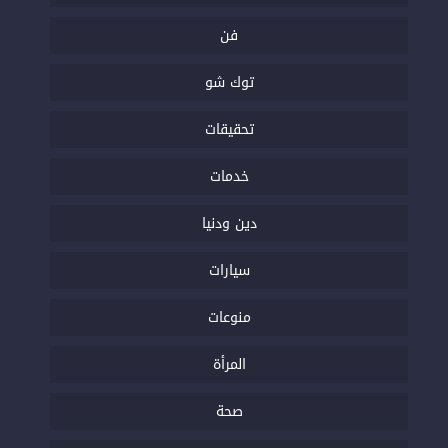
فن
توك شو
تحقيقات
خدمات
دين ودنيا
سيارات
منوعات
المرأة
صحة