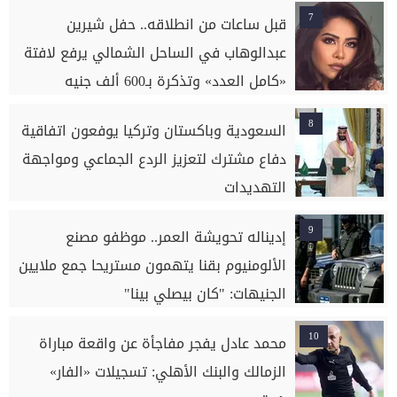
7
قبل ساعات من انطلاقه.. حفل شيرين
عبدالوهاب في الساحل الشمالي يرفع لافتة
«كامل العدد» وتذكرة بـ600 ألف جنيه
8
السعودية وباكستان وتركيا يوفعون اتفاقية
دفاع مشترك لتعزيز الردع الجماعي ومواجهة
التهديدات
9
إديناله تحويشة العمر.. موظفو مصنع
الألومنيوم بقنا يتهمون مستريحا جمع ملايين
الجنيهات: "كان بيصلي بينا"
10
محمد عادل يفجر مفاجأة عن واقعة مباراة
الزمالك والبنك الأهلي: تسجيلات «الفار»