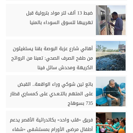
ضبط 13 ألف لتر مواد بترولية قبل
تهريبها للسوق السوداء بالمنيا
أهالي شارع عزبة البوصة بقنا يستغيثون
من طفح الصرف الصحي: تعبنا من الروائح
الكريهة ومحدش سائل فينا
بائع تين شوكي وراء الواقعة.. القبض
على المتهم بالتـعـدي على كمساري قطار
735 بسوهاج
فريق «قلب واحد» بكاتدرائية الأقصر يدعم
أطفال مرضى الأورام بمستشفى «شفاء