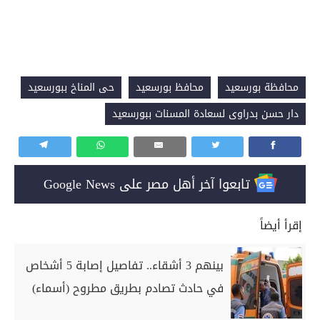
محافظة بورسعيد
محافظ بورسعيد
حى المناخ ببورسعيد
دار حسن بدراوى لسعادة المسنات ببورسعيد
تابعوا آخر أهل مصر على Google News
إقرأ أيضاً
بينهم 3 أشقاء.. تفاصيل إصابة 5 أشخاص
في حادث تصادم بطريق مطروح (أسماء)