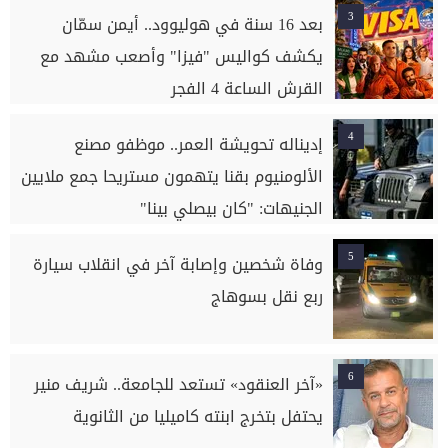
3
بعد 16 سنة في هوليوود.. أيمن سمّان
يكشف كواليس "فيزا" وأصعب مشهد مع
القرش الساعة 4 الفجر
4
إديناله تحويشة العمر.. موظفو مصنع
الألومنيوم بقنا يتهمون مستريحا جمع ملايين
الجنيهات: "كان بيصلي بينا"
5
وفاة شخصين وإصابة آخر في انقلاب سيارة
ربع نقل بسوهاج
6
«آخر العنقود» تستعد للجامعة.. شريف منير
يحتفل بتخرج ابنته كاميليا من الثانوية