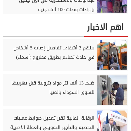
عبدالوهاب بالأسكندرية في أول ليلتين
بإيرادات وصلت 100 ألف جنيه
اهم الاخبار
بينهم 3 أشقاء.. تفاصيل إصابة 5 أشخاص
في حادث تصادم بطريق مطروح (أسماء)
ضبط 13 ألف لتر مواد بترولية قبل تهريبها
للسوق السوداء بالمنيا
الرقابة المالية تقرر تعديل ضوابط عمليات
التخصيم والتأجير التمويلي بالعملة الأجنبية