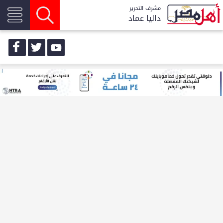
مشرف التحرير
داليا عماد