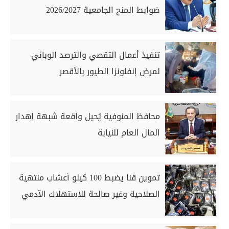
ضوابط المنح الجامعية 2026/2027
تنفيذ أعمال التقصي والترصد الوبائي
لمرض إنفلونزا الطيور بالأقصر
محافظ المنوفية يُحيل واقعة شبهة إهدار
المال العام للنيابة
تموين قنا يضبط 100 كيلو أعشاب منتهية
الصلاحية وغير صالحة للاستهلاك الآدمي