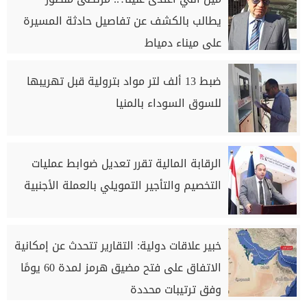
يطالب بالكشف عن تفاصيل حادثة المسيرة
على ميناء دمياط
ضبط 13 ألف لتر مواد بترولية قبل تهريبها
للسوق السوداء بالمنيا
الرقابة المالية تقرر تعديل ضوابط عمليات
التخصيم والتأجير التمويلي بالعملة الأجنبية
خبير علاقات دولية: التقارير تتحدث عن إمكانية
الاتفاق على فتح مضيق هرمز لمدة 60 يومًا
وفق ترتيبات محددة