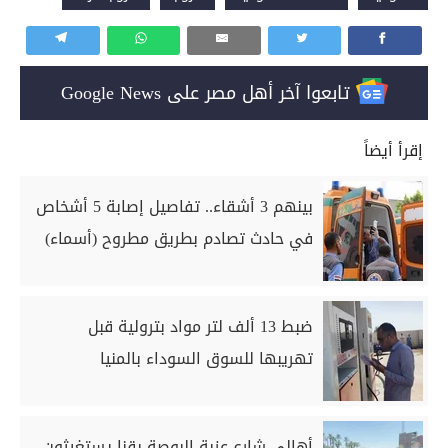
تابعوا آخر أهل مصر على Google News
إقرأ أيضاً
بينهم 3 أشقاء.. تفاصيل إصابة 5 أشخاص
في حادث تصادم بطريق مطروح (أسماء)
ضبط 13 ألف لتر مواد بترولية قبل
تهريبها للسوق السوداء بالمنيا
أهالي شارع عزبة البوصة بقنا يستغيثون