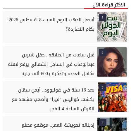
الاكثر قراءة الان
1
أسعار الذهب اليوم السبت 8 اغسطس 2026..
بكام النهاردة؟
2
قبل ساعات من انطلاقه.. حفل شيرين
عبدالوهاب في الساحل الشمالي يرفع لافتة
«كامل العدد» وتذكرة بـ600 ألف جنيه
3
بعد 16 سنة في هوليوود.. أيمن سمّان
يكشف كواليس "فيزا" وأصعب مشهد مع
القرش الساعة 4 الفجر
4
إديناله تحويشة العمر.. موظفو مصنع