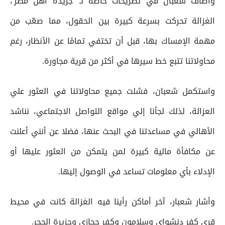
وأضاف شعبان في تصريحات خاصة لـ 'جريدة أهل مصر'،
الغزالة تحركت بسرعة كبيرة بين الحقول، مما صعّب من
مهمة الإمساك بها، قبل أن تختفي تمامًا عن الأنظار، رغم
محاولاتنا تتبع خط سيرها في أكثر من قرية مجاورة.
واستكمل شعبان، فشلت جميع محاولاتنا في العثور علي
العزالة، لذلك لجأنا إلي مواقع التواصل الاجتماعي، نناشد
الأهالي في مساعدتنا في البحث عنها، فضلا عن أنني أعلنت
عن مكافأة مالية كبيرة لمن يتمكن من العثور عليها أو
الإدلاء بأي معلومات تساعد في الوصول إليها.
وأشار شعبار، آخر أماكن رأينا فيه الغزالة كانت في محيط
قرى كفر دنشواي وسلامون وكفر حجازي وجزيرة الحجر.