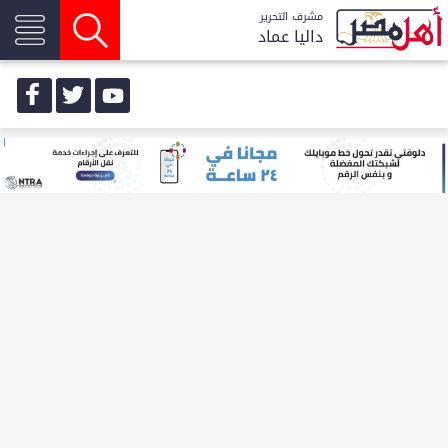
مشرف التحرير
داليا عماد