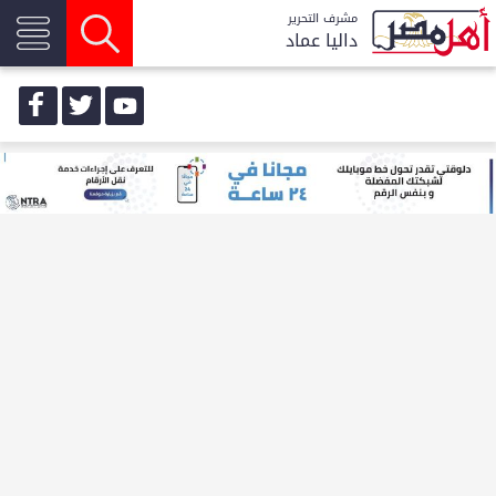
مشرف التحرير
داليا عماد