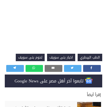
الطب البيطري
اخبار بنى سويف
لحوم بنى سويف
تابعوا آخر أهل مصر على Google News
إقرأ أيضاً