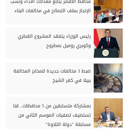
محافظ الأقصر يتابع معدلات الأداء ونسب
الإنجاز بملف التصالح في مخالفات البناء
رئيس الوزراء يتفقد المشروع القطري
وكوبري روميل بمطروح
ضبط 3 مخالفات جديدة للمخابز المخالفة
ببيلا في كفر الشيخ
بمشاركة متسابقين من 5 محافظات.. قنا
تستضيف تصفيات الموسم الثاني من
مسابقة "دولة التلاوة"