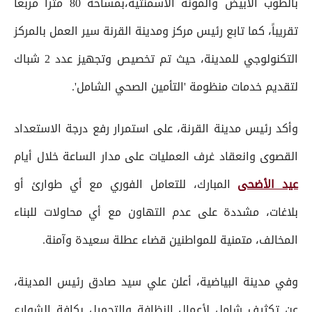
بالطوب الأبيض والمونة الأسمنتية،بمساحة 80 متراً مربعاً
تقريباً، كما تابع رئيس مركز ومدينة القرنة سير العمل بالمركز
التكنولوجي للمدينة، حيث تم تخصيص وتجهيز عدد 2 شباك
لتقديم خدمات منظومة 'التأمين الصحي الشامل'.
وأكد رئيس مدينة القرنة، على استمرار رفع درجة الاستعداد
القصوى وانعقاد غرف العمليات على مدار الساعة خلال أيام
عيد الأضحى
المبارك، للتعامل الفوري مع أي طوارئ أو
بلاغات، مشددة على عدم التهاون مع أي محاولات للبناء
المخالف، متمنية للمواطنين قضاء عطلة سعيدة وآمنة.
وفي مدينة البياضية، أعلن علي سيد صادق رئيس المدينة،
عن تكثيف شامل لأعمال النظافة والتجميل بكافة الشوارع