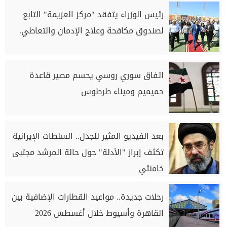
رئيس الوزراء يتفقد "مركز العزيمة" التابع
لصندوق مكافحة وعلاج الإدمان والتعاطي.
اتفاق سوري روسي يحسم مصير قاعدة
حميميم وميناء طرطوس
بعد الفيديو المثير للجدل.. السلطات الإيرانية
تكثف إبراز "الأدلة" حول حالة المرشد مجتبى
خامنئي
رحلات جديدة.. مواعيد القطارات الإضافية بين
القاهرة وأسيوط خلال أغسطس 2026