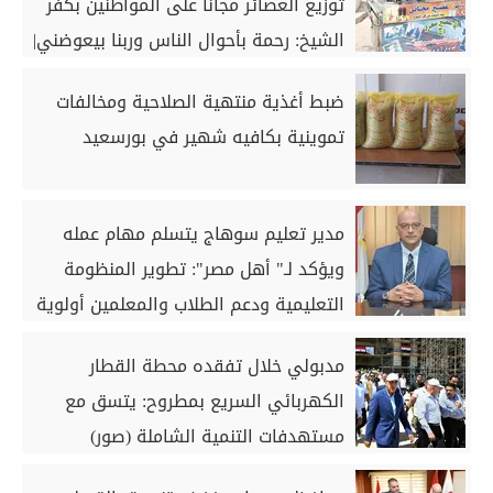
توزيع العصائر مجانًا على المواطنين بكفر
الشيخ: رحمة بأحوال الناس وربنا بيعوضني|
صور
ضبط أغذية منتهية الصلاحية ومخالفات
تموينية بكافيه شهير في بورسعيد
مدير تعليم سوهاج يتسلم مهام عمله
ويؤكد لـ" أهل مصر": تطوير المنظومة
التعليمية ودعم الطلاب والمعلمين أولوية
مدبولي خلال تفقده محطة القطار
الكهربائي السريع بمطروح: يتسق مع
مستهدفات التنمية الشاملة (صور)