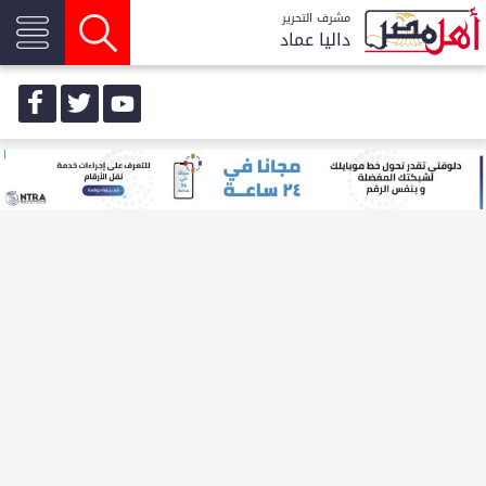
مشرف التحرير
داليا عماد