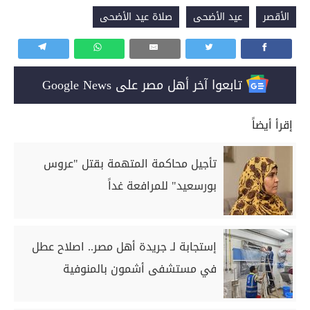
الأقصر
عيد الأضحى
صلاة عيد الأضحى
تابعوا آخر أهل مصر على Google News
إقرأ أيضاً
تأجيل محاكمة المتهمة بقتل "عروس
بورسعيد" للمرافعة غداً
إستجابة لـ جريدة أهل مصر.. اصلاح عطل
في مستشفى أشمون بالمنوفية