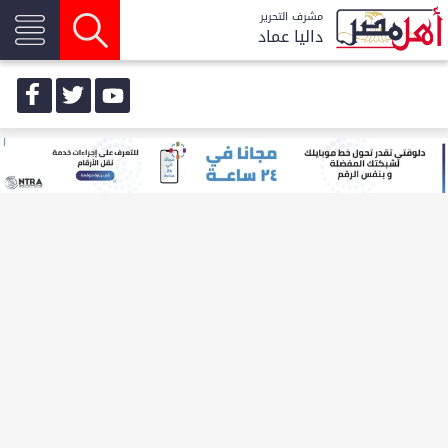
مشرف التحرير
داليا عماد