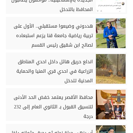
المحافظ بالتدخل
هددوني وضيعوا مستقبلي.. الأول على
تربية رياضية جامعة قنا يزعم استبعاده
لصالح ابن شقيق رئيس القسم
اندلع حريق هائل داخل احدي المناطق
الزراعية في احدي قري المنيا والحماية
المدنية تتدخل
محافظ الأقصر يعتمد خفض الحد الأدنى
لتنسيق القبول بـ الثانوي العام إلى 232
درجة
أب ينهي حياة نجله ثم يحرق جثمانه داخل