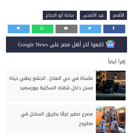
الأقصر
عيد الأضحى
ساحة أبو الحجاج
تابعوا آخر أهل مصر على Google News
إقرأ أيضاً
مأساة في حي المناخ.. الجشع ينهى حياة
مسن داخل شقته السكنية ببورسعيد
مصرع صغير غرقًا بطريق الساحل في
مطروح