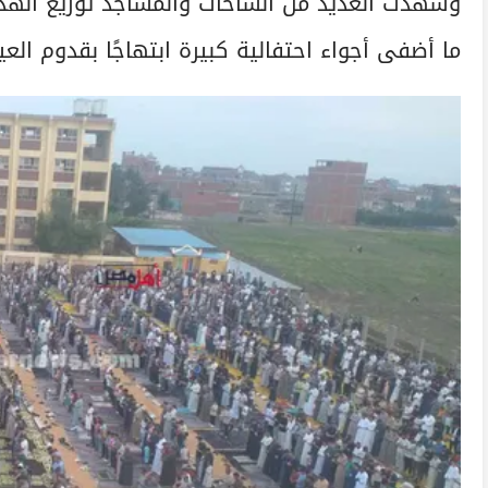
وشهدت العديد من الساحات والمساجد توزيع الهدايا
ما أضفى أجواء احتفالية كبيرة ابتهاجًا بقدوم العي