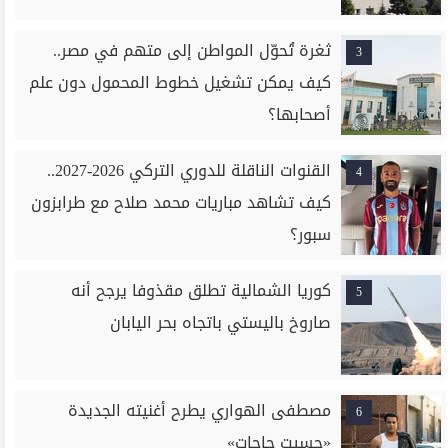
ثغرة تُحوّل المواطن إلى متهم في مصر..
3
كيف يمكن تشغيل خطوط المحمول دون علم
أصحابها؟
القنوات الناقلة للدوري التركي 2026-2027..
4
كيف تشاهد مباريات محمد صلاح مع طرابزون
سبور؟
كوريا الشمالية تطلق مقذوفا يرجح أنه
5
صاروخ باليستي باتجاه بحر اليابان
مصطفى الهواري يطرح أغنيته الجديدة
6
«حسيت حاجات»