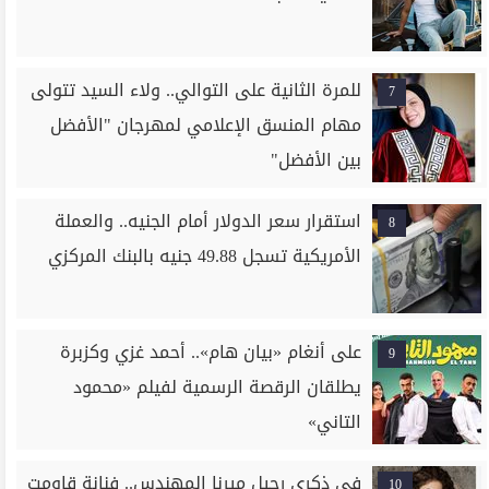
للمرة الثانية على التوالي.. ولاء السيد تتولى
7
مهام المنسق الإعلامي لمهرجان "الأفضل
بين الأفضل"
استقرار سعر الدولار أمام الجنيه.. والعملة
8
الأمريكية تسجل 49.88 جنيه بالبنك المركزي
على أنغام «بيان هام».. أحمد غزي وكزبرة
9
يطلقان الرقصة الرسمية لفيلم «محمود
التاني»
في ذكرى رحيل ميرنا المهندس.. فنانة قاومت
10