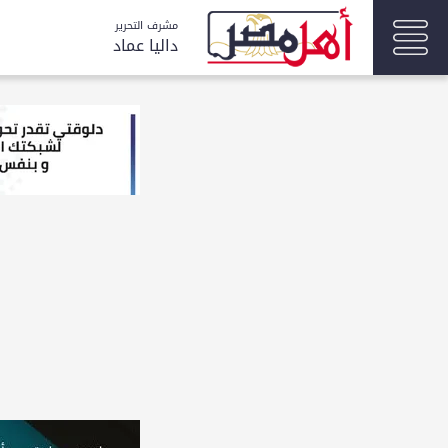
مشرف التحرير
داليا عماد