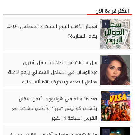
الاكثر قراءة الان
1
أسعار الذهب اليوم السبت 8 اغسطس 2026..
بكام النهاردة؟
2
قبل ساعات من انطلاقه.. حفل شيرين
عبدالوهاب في الساحل الشمالي يرفع لافتة
«كامل العدد» وتذكرة بـ600 ألف جنيه
3
بعد 16 سنة في هوليوود.. أيمن سمّان
يكشف كواليس "فيزا" وأصعب مشهد مع
القرش الساعة 4 الفجر
4
وفاة شخصين وإصابة آخر في انقلاب سيارة