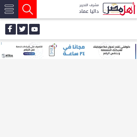
مشرف التحرير
داليا عماد