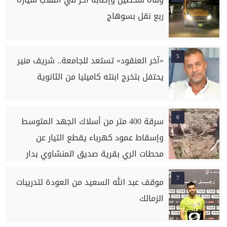
ربع نقل بسوهاج
5
«آخر العنقود» تستعد للجامعة.. شريف منير
يحتفل بتخرج ابنته كاميليا من الثانوية
6
سرقة 400 متر من أسلاك الجهد المتوسط
وإسقاط عمود كهرباء يقطع التيار عن
محطات الري بقرية صديق المنشاوي بدار
السلام بسوهاج
7
موقف عبد الله السعيد من العودة لتدريبات
الزمالك