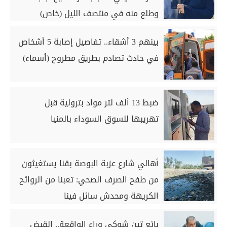
وطلع منه في منتصف الليل (خاص)
بينهم 3 أشقاء.. تفاصيل إصابة 5 أشخاص
في حادث تصادم بطريق مطروح (أسماء)
ضبط 13 ألف لتر مواد بترولية قبل
تهريبها للسوق السوداء بالمنيا
أهالي شارع عزبة البوصة بقنا يستغيثون
من طفح الصرف الصحي: تعبنا من الروائح
الكريهة ومحدش سائل فينا
بائع تين شوكي وراء الواقعة.. القبض