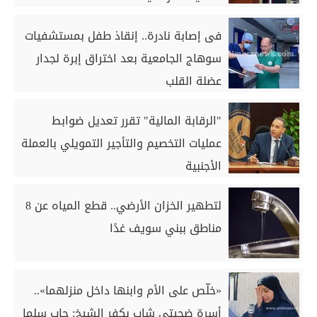
فى إصابة نادرة.. إنقاذ طفل بمستشفيات
سوهاج الجامعية بعد اختراق إبرة لجدار
عضلة القلب
"الرقابة المالية" تقرر تعديل ضوابط
عمليات التخصيم والتأجير التمويلي بالعملة
الأجنبية
لتطهير الخزان الأرضي.. قطع المياه عن 8
مناطق ببني سويف غدًا
«خلّص على الأم وابنها داخل منزلهما»..
أسرة ضحيتي شاب بكفر الشيخ: جاب سلما