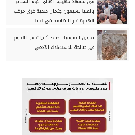
في مشهد مهيب.. أهالي كوم المحرص
بالمنيا يشيعون جثمان ضحية غرق مركب
الهجرة غير النظامية في ليبيا
تموين المنوفية: ضبط كميات من اللحوم
غير صالحة للاستهلاك الآدمي