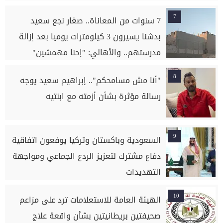
7
7 سنوات من المعاناة.. صغار نجع سعيد
بدشنا يسيرون 3 كيلومترات يوميا بعد إزالة
مدرستهم.. والأهالي: "إحنا مهمشين"
8
"أنا مش مسامحكم".. إبراهيم سعيد يوجه
رسالة مؤثرة بشأن أزمته مع ابنتيه
9
السعودية وباكستان وتركيا يوفعون اتفاقية
دفاع مشترك لتعزيز الردع الجماعي ومواجهة
التهديدات
10
الهيئة العامة للاستعلامات ترد على مزاعم
صحيفتين بريطانيتين بشأن واقعة علاج