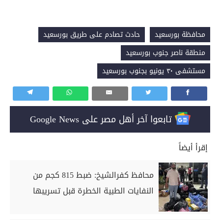
محافظة بورسعيد
حادث تصادم على طريق بورسعيد
منطقة ناصر جنوب بورسعيد
مستشفى ٣٠ يونيو بجنوب بورسعيد
تابعوا آخر أهل مصر على Google News
إقرأ أيضاً
محافظ كفرالشيخ: ضبط 815 كجم من
النفايات الطبية الخطرة قبل تسريبها