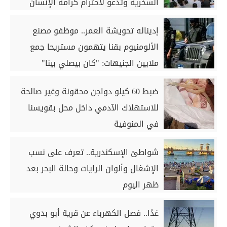
السخرية وتدعو لاحترام كرامة الإنسان
إديناله تحويشة العمر.. موظفو مصنع
الألومنيوم بقنا يتهمون مستريحا جمع
ملايين الجنيهات: "كان بيصلي بينا"
ضبط 60 كيلو دواجن محقونة وغير صالحة
للاستهلاك الآدمي داخل محل بقويسنا
في المنوفية
شواطئ الإسكندرية.. تعرف على نسب
الإشغال وألوان الرايات وحالة البحر بعد
ظهر اليوم
غدًا.. فصل الكهرباء عن قرية أبو بدوي