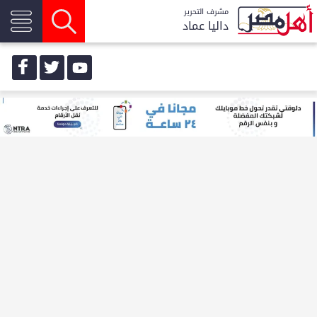
مشرف التحرير
داليا عماد