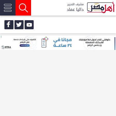
مشرف التحرير
داليا عماد