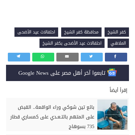
كفر الشيخ
محافظة كفر الشيخ
احتفالات عيد الأضحى
الملاهي
احتفالات عيد الأضحى بكفر الشيخ
تابعوا آخر أهل مصر على Google News
إقرأ أيضاً
بائع تين شوكي وراء الواقعة.. القبض
على المتهم بالتـعـدي على كمساري قطار
735 بسوهاج