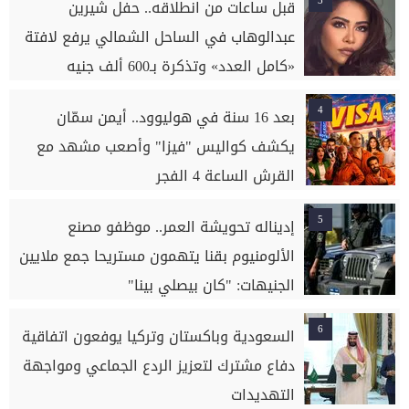
3
قبل ساعات من انطلاقه.. حفل شيرين
عبدالوهاب في الساحل الشمالي يرفع لافتة
«كامل العدد» وتذكرة بـ600 ألف جنيه
4
بعد 16 سنة في هوليوود.. أيمن سمّان
يكشف كواليس "فيزا" وأصعب مشهد مع
القرش الساعة 4 الفجر
5
إديناله تحويشة العمر.. موظفو مصنع
الألومنيوم بقنا يتهمون مستريحا جمع ملايين
الجنيهات: "كان بيصلي بينا"
6
السعودية وباكستان وتركيا يوفعون اتفاقية
دفاع مشترك لتعزيز الردع الجماعي ومواجهة
التهديدات