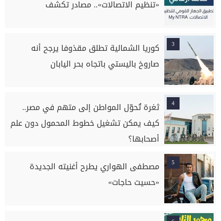
«تنظيم الاتصالات».. مصادر تكشف
3
كوريا الشمالية تطلق مقذوفا يرجح أنه
صاروخ باليستي باتجاه بحر اليابان
4
ثغرة تُحوّل المواطن إلى متهم في مصر..
كيف يمكن تشغيل خطوط المحمول دون علم
أصحابها؟
5
مصطفى الهواري يطرح أغنيته الجديدة
«حسيت حاجات»