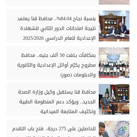
بنسبة نجاح 84.04%.. محافظ قنا يعتمد
نتيجة امتحانات الدور الثاني للشهادة
الإعدادية للعام الدراسي 2025/2026
بمكافآت بـلغت 50 ألف جنيه.. محافظ
مطروح يكرّم أوائل الإعدادية والثانوية
والدبلومات (صور)
محافظ قنا يستقبل وكيل وزارة الصحة
الجديد.. ويؤكد دعم المنظومة الطبية
وتكثيف المتابعة الميدانية
للحاصلين على 275 درجة.. فتح باب التقدم