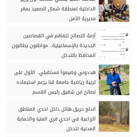
الداخلية لمنطقة شمال الصعيد بمقر
مديرية الأمن
أزمة التصالح تتفاقم في القصاصين
الجديدة بالإسماعيلية.. مواطنون يطالبون
المحافظ بالتدخل
هددوني وضيعوا مستقبلي.. الأول على
تربية رياضية جامعة قنا يزعم استبعاده
لصالح ابن شقيق رئيس القسم
اندلع حريق هائل داخل احدي المناطق
الزراعية في احدي قري المنيا والحماية
المدنية تتدخل