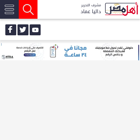
مشرف التحرير
داليا عماد