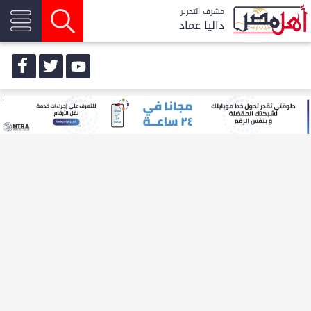
مشرف التحرير
داليا عماد