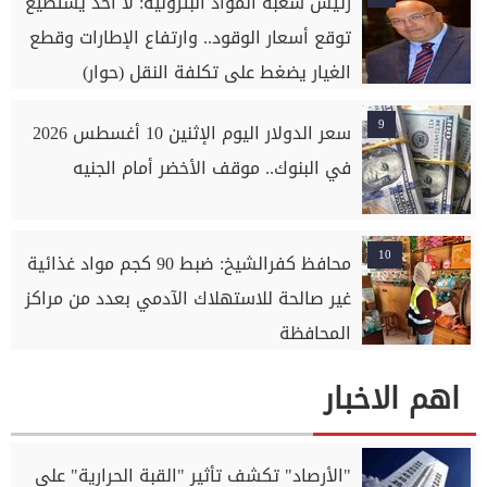
رئيس شعبة المواد البترولية: لا أحد يستطيع
توقع أسعار الوقود.. وارتفاع الإطارات وقطع
الغيار يضغط على تكلفة النقل (حوار)
9
سعر الدولار اليوم الإثنين 10 أغسطس 2026
في البنوك.. موقف الأخضر أمام الجنيه
10
محافظ كفرالشيخ: ضبط 90 كجم مواد غذائية
غير صالحة للاستهلاك الآدمي بعدد من مراكز
المحافظة
اهم الاخبار
"الأرصاد" تكشف تأثير "القبة الحرارية" على