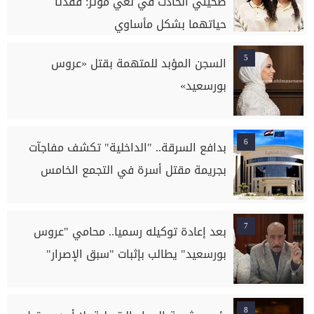
ضحيتي الحادث في نعي مؤثر: فقدتا
حياتهما بشكل مأساوي
5
السجن المؤبد للمتهمة بقتل «عروس
بورسعيد»
6
بدافع السرقة.. "الداخلية" تكشف مفاجآت
بجريمة مقتل أسرة في التجمع الخامس
7
بعد إعادة توكيله رسميا.. محامي "عروس
بورسعيد" يطالب بإثبات "سبق الإصرار"
8