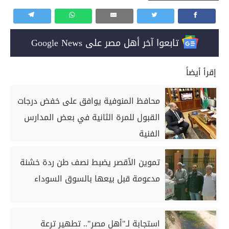
تابعوا آخر أهل مصر على Google News
إقرأ أيضاً
محافظ المنوفية يوافق على خفض درجات
القبول للمرة الثانية في بعض المدارس
الفنية
تموين الأقصر يضبط نصف طن ردة خشنة
مدعومة قبل بيعها بالسوق السوداء
استجابة لـ"أهل مصر".. تطهير ترعة