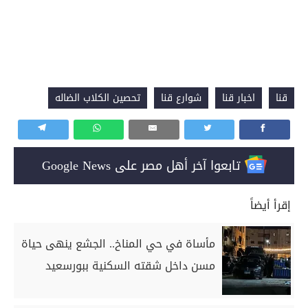
قنا
اخبار قنا
شوارع قنا
تحصين الكلاب الضاله
تابعوا آخر أهل مصر على Google News
إقرأ أيضاً
مأساة في حي المناخ.. الجشع ينهى حياة
مسن داخل شقته السكنية ببورسعيد