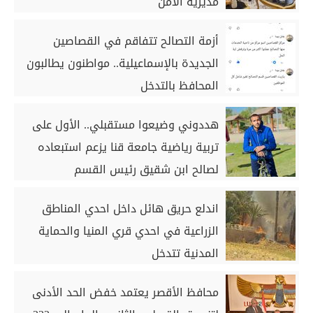
مديرية الأمن
أزمة التصالح تتفاقم في القصاصين
الجديدة بالإسماعيلية.. مواطنون يطالبون
المحافظ بالتدخل
هددوني وضيعوا مستقبلي.. الأول على
تربية رياضية جامعة قنا يزعم استبعاده
لصالح ابن شقيق رئيس القسم
اندلع حريق هائل داخل احدي المناطق
الزراعية في احدي قري المنيا والحماية
المدنية تتدخل
محافظ الأقصر يعتمد خفض الحد الأدنى