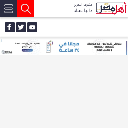
مشرف التحرير
داليا عماد