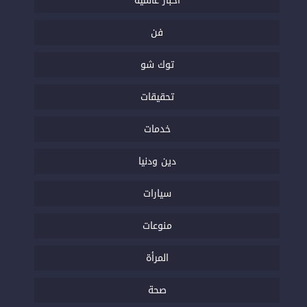
أخبار عالمية
فن
توك شو
تحقيقات
خدمات
دين ودنيا
سيارات
منوعات
المرأة
صحة