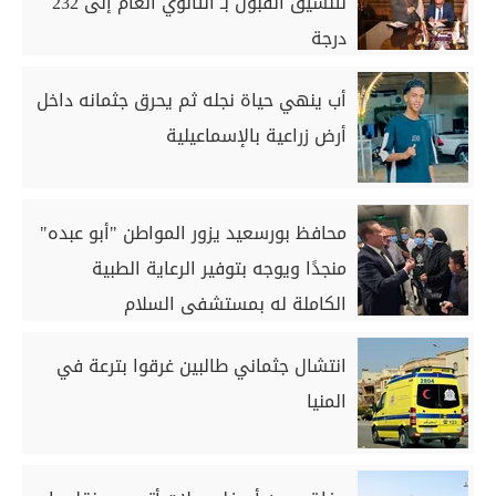
لتنسيق القبول بـ الثانوي العام إلى 232
درجة
أب ينهي حياة نجله ثم يحرق جثمانه داخل
أرض زراعية بالإسماعيلية
محافظ بورسعيد يزور المواطن "أبو عبده"
منجدًا ويوجه بتوفير الرعاية الطبية
الكاملة له بمستشفى السلام
انتشال جثماني طالبين غرقوا بترعة في
المنيا