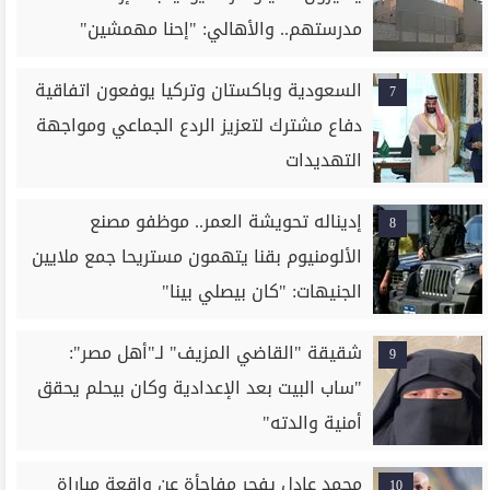
مدرستهم.. والأهالي: "إحنا مهمشين"
السعودية وباكستان وتركيا يوفعون اتفاقية
7
دفاع مشترك لتعزيز الردع الجماعي ومواجهة
التهديدات
إديناله تحويشة العمر.. موظفو مصنع
8
الألومنيوم بقنا يتهمون مستريحا جمع ملايين
الجنيهات: "كان بيصلي بينا"
شقيقة "القاضي المزيف" لـ"أهل مصر":
9
"ساب البيت بعد الإعدادية وكان بيحلم يحقق
أمنية والدته"
محمد عادل يفجر مفاجأة عن واقعة مباراة
10