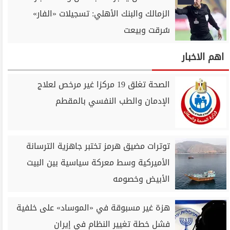
الزمالك والبنك الأهلي: تسجيلات «الفار»
سُرقت وبيعت
اهم الاخبار
الصحة تغلق 19 مركزا غير مرخص لعلاج
الإدمان والطب النفسي بالمقطم
توترات مضيق هرمز تختبر جاهزية الترسانة
الأميركية وسط معركة سياسية بين البيت
الأبيض وخصومه
هزة غير مسبوقة في «الموساد» على خلفية
فشل خطة تغيير النظام في إيران