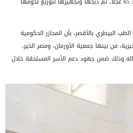
استقبلت مجازر المحافظة خلال ثالث أيام العيد عدد 65 عجلًا، تم ذبحها وتجهيزها لتوزيع لحومها
لطب البيطري بالأقصر، بأن المجازر الحكومية
رية، من بينها جمعية الأورمان، ومصر الخير،
له وذلك ضمن جهود دعم الأسر المستحقة خلال