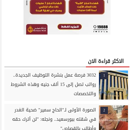
الاكثر قراءة الان
3032 فرصة عمل بنشرة التوظيف الجديدة..
1
رواتب تصل إلى 15 ألف جنيه وهذه الشروط
والتخصصات
الصورة الأولى لـ"الحاج سمير" ضحية الغدر
2
في شقته ببورسعيد.. ونجله: "لن أترك حقه
وأطالب بالقصاص"