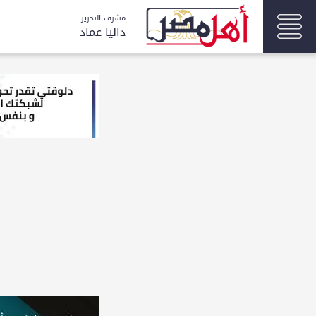
مشرف التحرير
داليا عماد