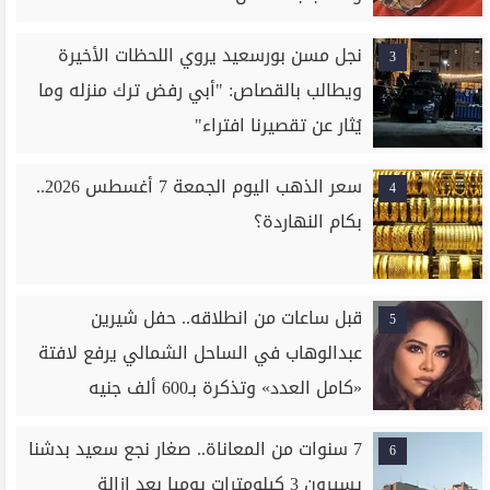
نجل مسن بورسعيد يروي اللحظات الأخيرة
3
ويطالب بالقصاص: "أبي رفض ترك منزله وما
يُثار عن تقصيرنا افتراء"
سعر الذهب اليوم الجمعة 7 أغسطس 2026..
4
بكام النهاردة؟
قبل ساعات من انطلاقه.. حفل شيرين
5
عبدالوهاب في الساحل الشمالي يرفع لافتة
«كامل العدد» وتذكرة بـ600 ألف جنيه
7 سنوات من المعاناة.. صغار نجع سعيد بدشنا
6
يسيرون 3 كيلومترات يوميا بعد إزالة